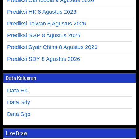
Prediksi Cambodia 9 Agustus 2026
Prediksi HK 8 Agustus 2026
Prediksi Taiwan 8 Agustus 2026
Prediksi SGP 8 Agustus 2026
Prediksi Syair China 8 Agustus 2026
Prediksi SDY 8 Agustus 2026
Data Keluaran
Data HK
Data Sdy
Data Sgp
Live Draw