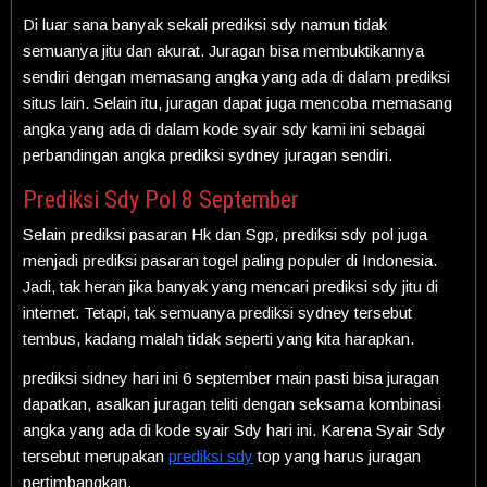
Di luar sana banyak sekali prediksi sdy namun tidak
semuanya jitu dan akurat. Juragan bisa membuktikannya
sendiri dengan memasang angka yang ada di dalam prediksi
situs lain. Selain itu, juragan dapat juga mencoba memasang
angka yang ada di dalam kode syair sdy kami ini sebagai
perbandingan angka prediksi sydney juragan sendiri.
Prediksi Sdy Pol 8 September
Selain prediksi pasaran Hk dan Sgp, prediksi sdy pol juga
menjadi prediksi pasaran togel paling populer di Indonesia.
Jadi, tak heran jika banyak yang mencari prediksi sdy jitu di
internet. Tetapi, tak semuanya prediksi sydney tersebut
tembus, kadang malah tidak seperti yang kita harapkan.
prediksi sidney hari ini 6 september main pasti bisa juragan
dapatkan, asalkan juragan teliti dengan seksama kombinasi
angka yang ada di kode syair Sdy hari ini. Karena Syair Sdy
tersebut merupakan
prediksi sdy
top yang harus juragan
pertimbangkan.