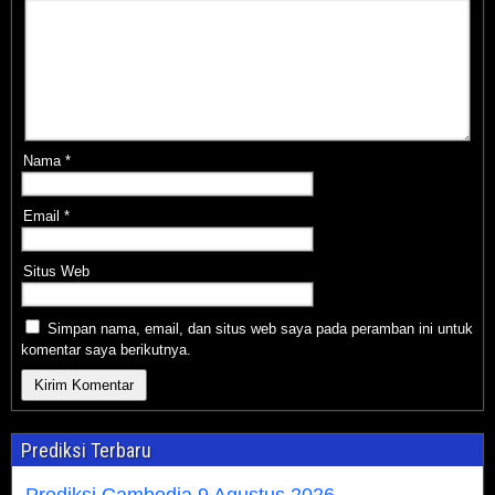
Nama
*
Email
*
Situs Web
Simpan nama, email, dan situs web saya pada peramban ini untuk
komentar saya berikutnya.
Prediksi Terbaru