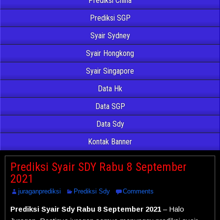
Prediksi China
Prediksi SGP
Syair Sydney
Syair Hongkong
Syair Singapore
Data Hk
Data SGP
Data Sdy
Kontak Banner
Prediksi Syair SDY Rabu 8 September
2021
juraganprediksi
Prediksi Sdy
Comments
Prediksi Syair Sdy Rabu 8 September 2021
– Halo