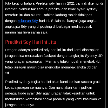
Kita ketahui bahwa Prediksi sdy hari ini 2021 banyak ditemui di
internet. Namun tak semua prediksi dan kode syair Sydney
tersebut jitu dan akurat. Bahkan kadang malah tidak pas
dengan
keluaran Sdy
hari ini. Selain itu, banyak juga angka-
angka jitu Sdy yang di posting di berbagai media sosial,
namun hasilnya sama saja.
Prediksi Sdy Hari Ini Jitu
Dengan adanya prediksi sdy hari ini jitu dari kami diharapkan
juragan bisa merasakan Jackpot dengan angka jitu Sydney 4D
yang juragan pasangkan. Memang tidak mudah menebak 4d,
tetapi juragan masih bisa mencoba menabak angka 3d dan
2d.
Prediksi sydney terjitu hari ini akan kami berikan secara gratis
kepada juragan semuanya. Dan nanti akan kami jadikan
sebagai kode syair Sdy agar juragan tidak kesulitan untuk
menafsirkan kombinasi angka prediksi yang kami kasihkan ke
juragan semuanya.