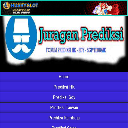
Home
Prediksi HK
Prediksi Sdy
Prediksi Taiwan
Prediksi Kamboja