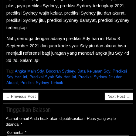
plus, jaya prediksi Sydney, prediksi Sydney terlengkap 2021,
prediksi Sydney wajib keluar, prediksi Sydney jitu dan akurat,
prediksi Sydney jitu, prediksi Sydney dahsyat, prediksi Sydney
terlengkap
Nah, semoga dengan adanya prediksi Sdy hari ini Rabu 8
September 2021 dan juga kode syair Sdy jitu dan akurat bisa
menjadi referensi bagi juragan yang mencari angka jitu Sdy 4d
3d 2d. Salam Jp!
Tag:
Angka Main Sdy
,
Bocoran Sydney
,
Data Keluaran Sdy
,
Prediksi
Sdy Hari Ini
,
Prediksi Syair Sdy Hari Ini
,
Prediksi Sydney Jitu dan
Akurat
,
Prediksi Sydney Terbaik
← Previous Post
Next Post →
Tinggalkan Balasan
Alamat email Anda tidak akan dipublikasikan.
Ruas yang wajib
ditandai
*
Komentar
*