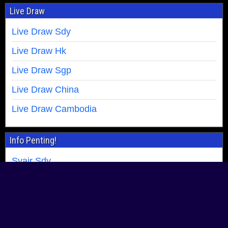
Live Draw
Live Draw Sdy
Live Draw Hk
Live Draw Sgp
Live Draw China
Live Draw Cambodia
Info Penting!
Syair Sdy
Syair Sgp
Syair Hk