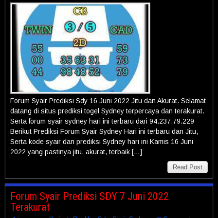
Forum Syair Prediksi Sdy 16 Juni 2022 Jitu dan Akurat. Selamat
datang di situs prediksi togel Sydney terpercaya dan terakurat.
Serta forum syair sydney hari ini terbaru dari 94.237.79.229
Berikut Prediksi Forum Syair Sydney Hari ini terbaru dan Jitu,
Serta kode syair dan prediksi Sydney hari ini Kamis 16 Juni
2022 yang pastinya jitu, akurat, terbaik […]
Read Post
Forum Syair Prediksi SDY 7 Juni 2022
Terakurat