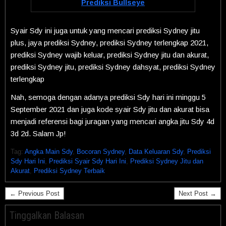
Prediksi Bullseye
Syair Sdy ini juga untuk yang mencari prediksi Sydney jitu
plus, jaya prediksi Sydney, prediksi Sydney terlengkap 2021,
prediksi Sydney wajib keluar, prediksi Sydney jitu dan akurat,
prediksi Sydney jitu, prediksi Sydney dahsyat, prediksi Sydney
terlengkap
Nah, semoga dengan adanya prediksi Sdy hari ini minggu 5
September 2021 dan juga kode syair Sdy jitu dan akurat bisa
menjadi referensi bagi juragan yang mencari angka jitu Sdy 4d
3d 2d. Salam Jp!
Tag:
Angka Main Sdy
,
Bocoran Sydney
,
Data Keluaran Sdy
,
Prediksi
Sdy Hari Ini
,
Prediksi Syair Sdy Hari Ini
,
Prediksi Sydney Jitu dan
Akurat
,
Prediksi Sydney Terbaik
← Previous Post
Next Post →
Tinggalkan Balasan