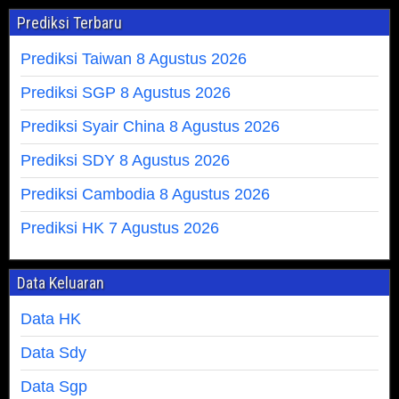
Prediksi Terbaru
Prediksi Taiwan 8 Agustus 2026
Prediksi SGP 8 Agustus 2026
Prediksi Syair China 8 Agustus 2026
Prediksi SDY 8 Agustus 2026
Prediksi Cambodia 8 Agustus 2026
Prediksi HK 7 Agustus 2026
Data Keluaran
Data HK
Data Sdy
Data Sgp