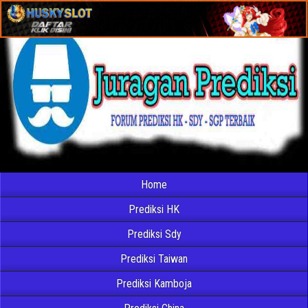
Home
Prediksi HK
Prediksi Sdy
Prediksi Taiwan
Prediksi Kamboja