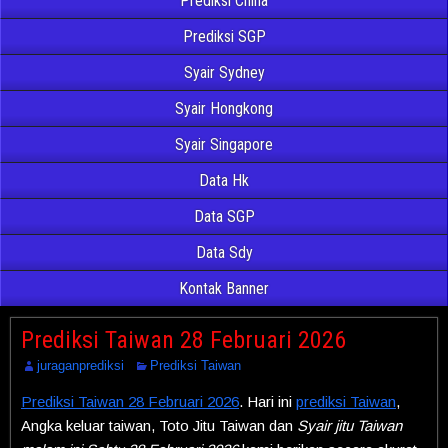
Prediksi China
Prediksi SGP
Syair Sydney
Syair Hongkong
Syair Singapore
Data Hk
Data SGP
Data Sdy
Kontak Banner
Prediksi Taiwan 28 Februari 2026
juraganprediksi
Prediksi Taiwan
Prediksi Taiwan 28 Februari 2026
. Hari ini
prediksi Taiwan
,
Angka keluar taiwan, Toto Jitu Taiwan dan
Syair jitu Taiwan