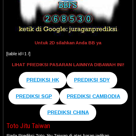
Untuk 2D silahkan Anda BB ya
[table id=1 /]
LIHAT PREDIKSI PASARAN LAINNYA DIBAWAH INI!
PREDIKSI HK
PREDIKSI SDY
PREDIKSI SGP
PREDIKSI CAMBODIA
PREDIKSI CHINA
Toto Jitu Taiwan
Pada Prediksi Toto Jitu Taiwan di atas harap jadikan