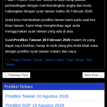
perbandingan dengan membandingkan angka dari Anda.
Gabungkan dengan syair taiwan Sabtu 28 Februari 2026.
Anda bisa membuktian prediksi taiwan kami pada saat live
draw taiwan. Kami tetap menghimbau agar anda
menggunakan syair taiwan yang ada di atas.
Itulah
Prediksi Taiwan 28 Februari 2026
malam ini yang
dapat saya berikan, harap di racik ulang jika Anda tidak suka
dengan prediksi syair taiwan malam dari saya.
Tag:
Angka Taiwan
,
Taiwan
,
Taiwan Lottery
,
Togel Taiwan
,
Toto
Taiwan
← Previous Post
Next Post →
Prediksi Terbaru
Prediksi Taiwan 10 Agustus 2026
Prediksi SGP 10 Agustus 2026