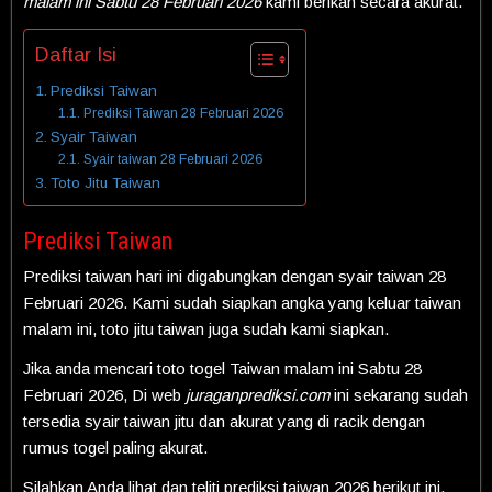
malam ini Sabtu 28 Februari 2026
kami berikan secara akurat.
Daftar Isi
Prediksi Taiwan
Prediksi Taiwan 28 Februari 2026
Syair Taiwan
Syair taiwan 28 Februari 2026
Toto Jitu Taiwan
Prediksi Taiwan
Prediksi taiwan hari ini digabungkan dengan syair taiwan 28
Februari 2026. Kami sudah siapkan angka yang keluar taiwan
malam ini, toto jitu taiwan juga sudah kami siapkan.
Jika anda mencari toto togel Taiwan malam ini Sabtu 28
Februari 2026, Di web
juraganprediksi.com
ini sekarang sudah
tersedia syair taiwan jitu dan akurat yang di racik dengan
rumus togel paling akurat.
Silahkan Anda lihat dan teliti prediksi taiwan 2026 berikut ini.