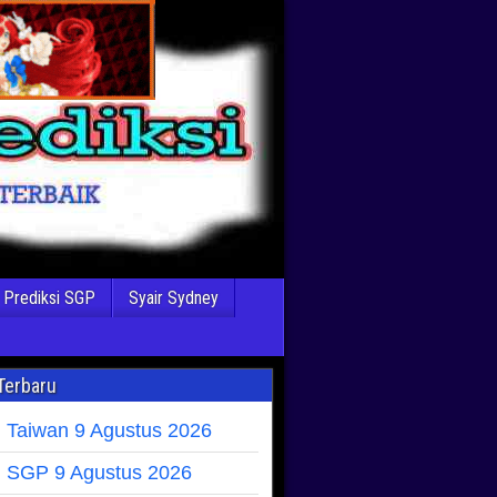
Prediksi SGP
Syair Sydney
Terbaru
i Taiwan 9 Agustus 2026
i SGP 9 Agustus 2026