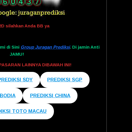
2D silahkan Anda BB ya
i di Sini
Group Juragan Prediksi
. Di jamin Anti
JAMU!
 PASARAN LAINNYA DIBAWAH INI!
PREDIKSI SDY
PREDIKSI SGP
MBODIA
PREDIKSI CHINA
IKSI TOTO MACAU