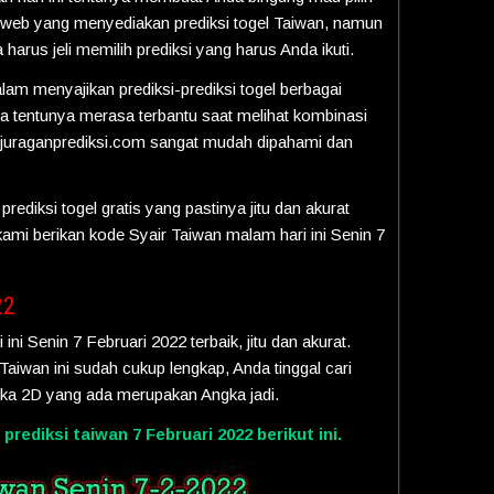
i web yang menyediakan prediksi togel Taiwan, namun
 harus jeli memilih prediksi yang harus Anda ikuti.
alam menyajikan prediksi-prediksi togel berbagai
a tentunya merasa terbantu saat melihat kombinasi
di juraganprediksi.com sangat mudah dipahami dan
ediksi togel gratis yang pastinya jitu dan akurat
i kami berikan kode Syair Taiwan malam hari ini Senin 7
22
ini Senin 7 Februari 2022 terbaik, jitu dan akurat.
aiwan ini sudah cukup lengkap, Anda tinggal cari
gka 2D yang ada merupakan Angka jadi.
 prediksi taiwan 7 Februari 2022 berikut ini.