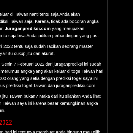
eluar di Taiwan nanti tentu saja Anda akan
iksi Taiwan saja. Karena, tidak ada bocoran angka
ar.
Juraganprediksi.com
yang merupakan
entu saja bisa Anda jadikan perbandingan yang pas.
ari 2022 tentu saja sudah racikan seorang master
ir itu cukup jitu dan akurat.
 Senin 7 Februari 2022 dari juraganprediksi ini sudah
pek merumus angka yang akan keluar di toge Taiwan hari
2000 orang yang setia dengan prediksi togel saya ini
rus prediksi togel Taiwan dari juraganprediksi.com
itu Taiwan bukan? Maka dari itu silahkan Anda lihat
air Taiwan saya ini karena besar kemungkinan angka
ni.
 2022
n hari ini tentunya membuat Anda bingung mau pilih