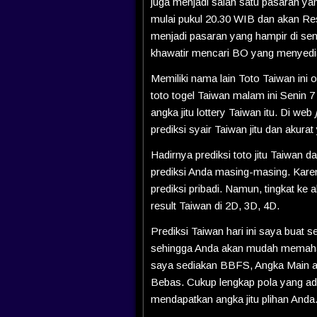
juga menjadi salah satu pasaran ya
mulai pukul 20.30 WIB dan akan Re
menjadi pasaran yang hampir di se
khawatir mencari BO yang menyed
Memiliki nama lain Toto Taiwan ini 
toto togel Taiwan malam ini Senin 
angka jitu lottery Taiwan itu. Di web
prediksi syair Taiwan jitu dan akura
Hadirnya prediksi toto jitu Taiwan d
prediksi Anda masing-masing. Kare
prediksi pribadi. Namun, tingkat ke 
result Taiwan di 2D, 3D, 4D.
Prediksi Taiwan hari ini saya buat 
sehingga Anda akan mudah memahami
saya sediakan BBFS, Angka Main at
Bebas. Cukup lengkap pola yang ad
mendapatkan angka jitu plihan Anda