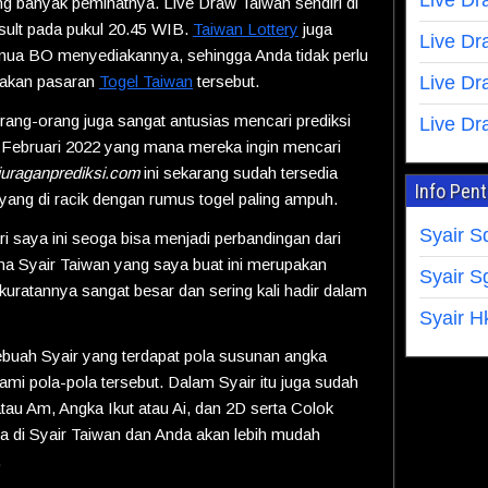
Live Dr
ng banyak peminatnya. Live Draw Taiwan sendiri di
sult pada pukul 20.45 WIB.
Taiwan Lottery
juga
Live Dr
mua BO menyediakannya, sehingga Anda tidak perlu
iakan pasaran
Togel Taiwan
tersebut.
Live Dr
orang-orang juga sangat antusias mencari prediksi
Live D
7 Februari 2022 yang mana mereka ingin mencari
juraganprediksi.com
ini sekarang sudah tersedia
Info Pent
t yang di racik dengan rumus togel paling ampuh.
Syair S
ari saya ini seoga bisa menjadi perbandingan dari
na Syair Taiwan yang saya buat ini merupakan
Syair S
akuratannya sangat besar dan sering kali hadir dalam
Syair H
sebuah Syair yang terdapat pola susunan angka
 pola-pola tersebut. Dalam Syair itu juga sudah
au Am, Angka Ikut atau Ai, dan 2D serta Colok
a di Syair Taiwan dan Anda akan lebih mudah
.