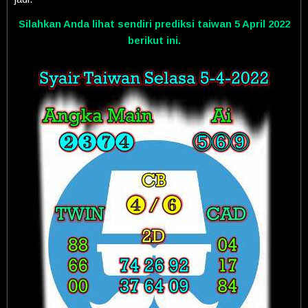
Silahkan Anda lihat sendiri prediksi taiwan 5 April 2022
berikut ini.