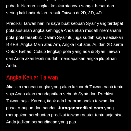
pribadi. Namun, tingkat ke akuratannya sangat besar dan
sering kali hadir dalam result Taiwan di 2D, 3D, 4D.
Prediksi Taiwan hari ini saya buat sebuah Syair yang terdapat
pola susunan angka sehingga Anda akan mudah memahami
pola-pola tersebut. Dalam Syair itu juga sudah saya sediakan
BBFS, Angka Main atau Am, Angka Ikut atau Ai, dan 2D serta
Colok Bebas. Cukup lengkap pola yang ada di Syair Taiwan
dan Anda akan lebih mudah mendapatkan angka jitu plihan
Anda.
Angka Keluar Taiwan
Jika kita mencari angka yang akan keluar di Taiwan nanti tentu
saja Anda akan mendapatkan sebuah Syair dan Prediksi
Taiwan saja. Karena, tidak ada bocoran angka taiwan dari
pusat maupun dari bandar.
Juraganprediksi.com
yang
merupakan pembuatan prediksi taiwan master tentu saja bisa
Anda jadikan perbandingan yang pas.