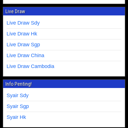
Live Draw
Live Draw Sdy
Live Draw Hk
Live Draw Sgp
Live Draw China
Live Draw Cambodia
Info Penting!
Syair Sdy
Syair Sgp
Syair Hk