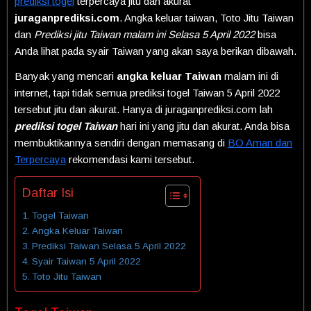
prediksi togel
terpercaya jitu dan akurat
juraganprediksi.com
. Angka keluar taiwan, Toto Jitu Taiwan
dan
Prediksi jitu Taiwan malam ini Selasa 5 April 2022
bisa
Anda lihat pada syair Taiwan yang akan saya berikan dibawah.
Banyak yang mencari
angka keluar Taiwan
malam ini di
internet, tapi tidak semua prediksi togel Taiwan 5 April 2022
tersebut jitu dan akurat. Hanya di juraganprediksi.com lah
prediksi togel Taiwan
hari ini yang jitu dan akurat. Anda bisa
membuktikannya sendiri dengan memasang di
BO Aman dan
Terpercaya
rekomendasi kami tersebut.
Daftar Isi
Togel Taiwan
Angka Keluar Taiwan
Prediksi Taiwan Selasa 5 April 2022
Syair Taiwan 5 April 2022
Toto Jitu Taiwan