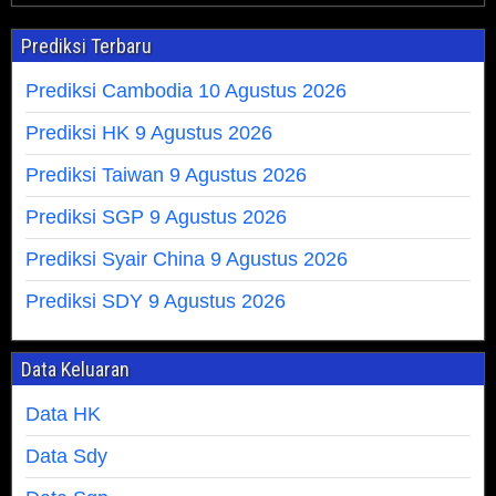
Prediksi Terbaru
Prediksi Cambodia 10 Agustus 2026
Prediksi HK 9 Agustus 2026
Prediksi Taiwan 9 Agustus 2026
Prediksi SGP 9 Agustus 2026
Prediksi Syair China 9 Agustus 2026
Prediksi SDY 9 Agustus 2026
Data Keluaran
Data HK
Data Sdy