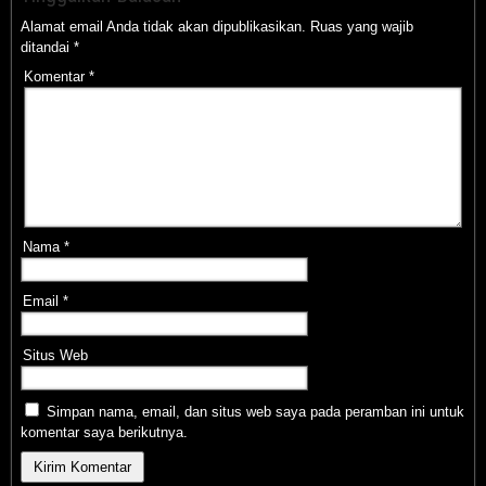
Alamat email Anda tidak akan dipublikasikan.
Ruas yang wajib
ditandai
*
Komentar
*
Nama
*
Email
*
Situs Web
Simpan nama, email, dan situs web saya pada peramban ini untuk
komentar saya berikutnya.