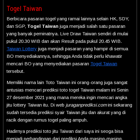
Togel Taiwan
Berbicara pasaran togel yang ramai lainnya selain HK, SDY,
dan SGP,
Togel Taiwan
juga menjadi salah satu pasaran
yang banyak peminatnya. Live Draw Taiwan sendiri di mulai
pukul 20.30 WIB dan akan Result pada pukul 20.45 WIB.
Taiwan Lottery
juga menjadi pasaran yang hampir di semua
BO menyediakannya, sehingga Anda tidak perlu khawatir
mencari BO yang menyediakan pasaran
Togel Taiwan
tersebut.
Memiliki nama lain Toto Taiwan ini orang-orang juga sangat
antusias mencari prediksi toto togel Taiwan malam ini Senin
27 desember 2021 yang mana mereka ingin mencari angka
jitu lottery Taiwan itu. Di web
juraganprediksi.com
ini sekarang
sudah tersedia prediksi syair Taiwan jitu dan akurat yang di
racik dengan rumus togel paling ampuh.
Hadirnya prediksi toto jitu Taiwan dari saya ini seoga bisa
menjadi perbandingan dari prediksi Anda masing-masing.