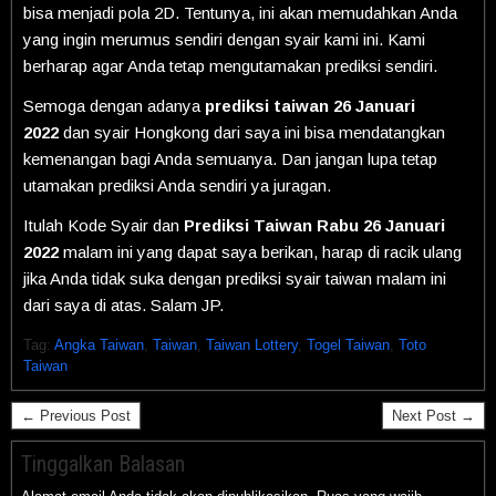
bisa menjadi pola 2D. Tentunya, ini akan memudahkan Anda
yang ingin merumus sendiri dengan syair kami ini. Kami
berharap agar Anda tetap mengutamakan prediksi sendiri.
Semoga dengan adanya
prediksi taiwan 26 Januari
2022
dan syair Hongkong dari saya ini bisa mendatangkan
kemenangan bagi Anda semuanya. Dan jangan lupa tetap
utamakan prediksi Anda sendiri ya juragan.
Itulah Kode Syair dan
Prediksi Taiwan Rabu 26 Januari
2022
malam ini yang dapat saya berikan, harap di racik ulang
jika Anda tidak suka dengan prediksi syair taiwan malam ini
dari saya di atas. Salam JP.
Tag:
Angka Taiwan
,
Taiwan
,
Taiwan Lottery
,
Togel Taiwan
,
Toto
Taiwan
← Previous Post
Next Post →
Tinggalkan Balasan