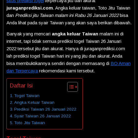
situs prediksi togel
terpercaya jitu dan akurat
juraganprediksi.com
. Angka keluar taiwan, Toto Jitu Taiwan
dan
Prediksi jitu Taiwan malam ini Rabu 26 Januari 2022
bisa
Anda lihat pada syair Taiwan yang akan saya berikan dibawah.
Banyak yang mencari
angka keluar Taiwan
malam ini di
internet, tapi tidak semua prediksi togel Taiwan 26 Januari
2022 tersebut jitu dan akurat. Hanya di juraganprediksi.com
lah prediksi togel Taiwan hari ini yang jitu dan akurat. Anda
bisa membuktikannya sendiri dengan memasang di
BO Aman
dan Terpercaya
rekomendasi kami tersebut.
Daftar Isi
Togel Taiwan
Angka Keluar Taiwan
Prediksi Taiwan 26 Januari 2022
Syair Taiwan 26 Januari 2022
Toto Jitu Taiwan