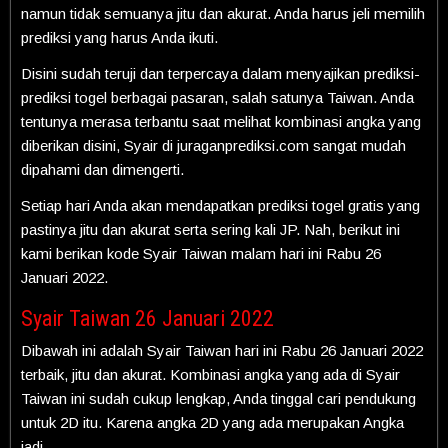
namun tidak semuanya jitu dan akurat. Anda harus jeli memilih
prediksi yang harus Anda ikuti.
Disini sudah teruji dan terpercaya dalam menyajikan prediksi-
prediksi togel berbagai pasaran, salah satunya Taiwan. Anda
tentunya merasa terbantu saat melihat kombinasi angka yang
diberikan disini, Syair di juraganprediksi.com sangat mudah
dipahami dan dimengerti.
Setiap hari Anda akan mendapatkan prediksi togel gratis yang
pastinya jitu dan akurat serta sering kali JP. Nah, berikut ini
kami berikan kode Syair Taiwan malam hari ini Rabu 26
Januari 2022.
Syair Taiwan 26 Januari 2022
Dibawah ini adalah Syair Taiwan hari ini Rabu 26 Januari 2022
terbaik, jitu dan akurat. Kombinasi angka yang ada di Syair
Taiwan ini sudah cukup lengkap, Anda tinggal cari pendukung
untuk 2D itu. Karena angka 2D yang ada merupakan Angka
jadi.