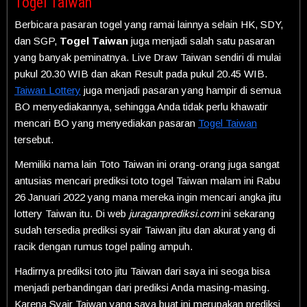
Togel Taiwan
Berbicara pasaran togel yang ramai lainnya selain HK, SDY,
dan SGP,
Togel Taiwan
juga menjadi salah satu pasaran
yang banyak peminatnya. Live Draw Taiwan sendiri di mulai
pukul 20.30 WIB dan akan Result pada pukul 20.45 WIB.
Taiwan Lottery
juga menjadi pasaran yang hampir di semua
BO menyediakannya, sehingga Anda tidak perlu khawatir
mencari BO yang menyediakan pasaran
Togel Taiwan
tersebut.
Memiliki nama lain Toto Taiwan ini orang-orang juga sangat
antusias mencari prediksi toto togel Taiwan malam ini Rabu
26 Januari 2022 yang mana mereka ingin mencari angka jitu
lottery Taiwan itu. Di web
juraganprediksi.com
ini sekarang
sudah tersedia prediksi syair Taiwan jitu dan akurat yang di
racik dengan rumus togel paling ampuh.
Hadirnya prediksi toto jitu Taiwan dari saya ini seoga bisa
menjadi perbandingan dari prediksi Anda masing-masing.
Karena Syair Taiwan yang saya buat ini merupakan prediksi