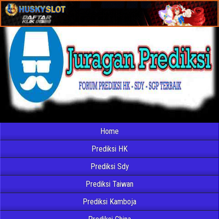
Home
Prediksi HK
Prediksi Sdy
Prediksi Taiwan
Prediksi Kamboja