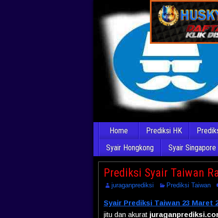
Home
Prediksi HK
Predik
Syair Hongkong
Syair Singapore
Prediksi Syair Taiwan 
juraganprediksi
Prediksi Taiwan
Syair Prediksi Taiwan 23 Maret 
jitu dan akurat
juraganprediksi.c