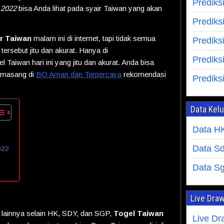
Prediks
 2022
bisa Anda lihat pada syair Taiwan yang akan
Prediks
r Taiwan
malam ini di internet, tapi tidak semua
Prediks
tersebut jitu dan akurat. Hanya di
Prediks
l Taiwan hari ini yang jitu dan akurat. Anda bisa
emasang di
BO Aman dan Terpercaya
rekomendasi
Prediks
Data Kel
Data H
Data S
022
Data S
Live Dra
 lainnya selain HK, SDY, dan SGP,
Togel Taiwan
Live Dr