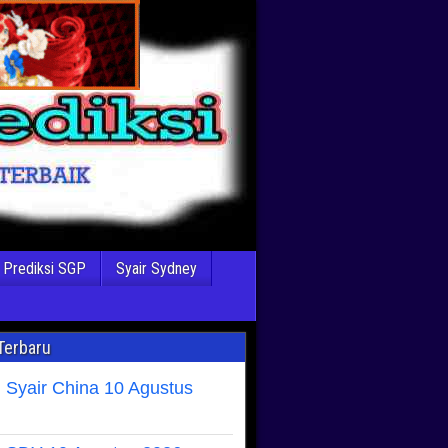
Prediksi SGP
Syair Sydney
Terbaru
i Syair China 10 Agustus