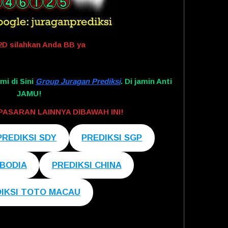
2D silahkan Anda BB ya
i di Sini
Group Juragan Prediksi
. Di jamin Anti
JAMU!
 PASARAN LAINNYA DIBAWAH INI!
PREDIKSI SDY
PREDIKSI SGP
MBODIA
PREDIKSI CHINA
IKSI TOTO MACAU