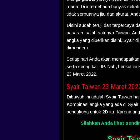
mana. Di internet ada banyak sekal
tidak semuanya jitu dan akurat. Anda
Disini sudah teruji dan terpercaya d
pasaran, salah satunya Taiwan. And
angka yang diberikan disini, Syair 
dimengerti.
Setiap hari Anda akan mendapatkan pr
serta sering kali JP. Nah, berikut i
23 Maret 2022.
Syair Taiwan 23 Maret 202
Dibawah ini adalah Syair Taiwan hari
Kombinasi angka yang ada di Syair T
pendukung untuk 2D itu. Karena an
Silahkan Anda lihat sendir