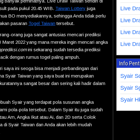
ng banyak peminatnya. Live Draw Taiwan sendiri di
Live Dr
sult pada pukul 20.45 WIB.
Taiwan Lottery
juga
mua BO menyediakannya, sehingga Anda tidak perlu
Live Dr
iakan pasaran
Togel Taiwan
tersebut.
Live Dr
orang-orang juga sangat antusias mencari prediksi
23 Maret 2022 yang mana mereka ingin mencari angka
Live D
nprediksi.com
ini sekarang sudah tersedia prediksi
i racik dengan rumus togel paling ampuh.
Info Pent
ari saya ini seoga bisa menjadi perbandingan dari
Syair S
na Syair Taiwan yang saya buat ini merupakan
akuratannya sangat besar dan sering kali hadir dalam
Syair S
Syair H
sebuah Syair yang terdapat pola susunan angka
 pola-pola tersebut. Dalam Syair itu juga sudah
au Am, Angka Ikut atau Ai, dan 2D serta Colok
a di Syair Taiwan dan Anda akan lebih mudah
.