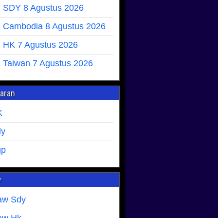
i SDY 8 Agustus 2026
i Cambodia 8 Agustus 2026
i HK 7 Agustus 2026
i Taiwan 7 Agustus 2026
uaran
K
dy
gp
w
aw Sdy