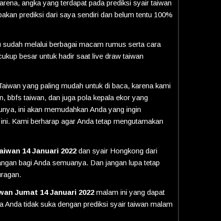
ena, angka yang terdapat pada prediksi syair taiwan
pakan prediksi dari saya sendiri dan belum tentu 100%
u sudah melalui berbagai macam rumus serta cara
ukup besar untuk hadir saat live draw taiwan
Taiwan yang paling mudah untuk di baca, karena kami
, bbfs taiwan, dan juga pola kepala ekor yang
tunya, ini akan memudahkan Anda yang ingin
 ini. Kami berharap agar Anda tetap mengutamakan
taiwan 14 Januari 2022
dan syair Hongkong dari
ngan bagi Anda semuanya. Dan jangan lupa tetap
uragan.
iwan Jumat 14 Januari 2022
malam ini yang dapat
ika Anda tidak suka dengan prediksi syair taiwan malam