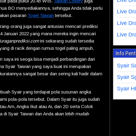
Live Dr
sult pada pukul 20.45 WIB.
Taiwan Lottery
juga
mua BO menyediakannya, sehingga Anda tidak perlu
Live Dr
iakan pasaran
Togel Taiwan
tersebut.
Live Dr
orang-orang juga sangat antusias mencari prediksi
14 Januari 2022 yang mana mereka ingin mencari
Live D
juraganprediksi.com
ini sekarang sudah tersedia
t yang di racik dengan rumus togel paling ampuh.
Info Pent
ari saya ini seoga bisa menjadi perbandingan dari
Syair S
na Syair Taiwan yang saya buat ini merupakan
akuratannya sangat besar dan sering kali hadir dalam
Syair S
Syair H
sebuah Syair yang terdapat pola susunan angka
 pola-pola tersebut. Dalam Syair itu juga sudah
au Am, Angka Ikut atau Ai, dan 2D serta Colok
a di Syair Taiwan dan Anda akan lebih mudah
.