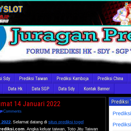
si Sdy
Prediksi Taiwan
Prediksi Kamboja
Prediksi China
Data Hk
Data SGP
Data Sdy
Kontak Banner
Prediksi 
Jumat 14 Januari 2022
Comments
Prediks
 2022
. Selamat datang di
situs prediksi togel
Prediks
rediksi.com
. Angka keluar taiwan, Toto Jitu Taiwan