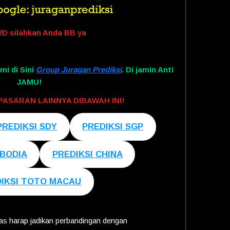
2D silahkan Anda BB ya
i di Sini
Group Juragan Prediksi
. Di jamin Anti
JAMU!
 PASARAN LAINNYA DIBAWAH INI!
PREDIKSI SDY
PREDIKSI SGP
MBODIA
PREDIKSI CHINA
IKSI TOTO MACAU
tas harap jadikan perbandingan dengan