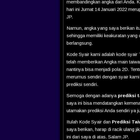
membandingkan angka dari Anda. Kar
hari ini Jumat 14 Januari 2022 meru
JP.
Namun, angka yang saya berikan it
sehingga memiliki keakuratan yang c
berlangsung.
Kode Syair kami adalah kode syair 
telah memberikan Angka main taiwan
nantinya bisa menjadi pola 2D. Ten
merumus sendiri dengan syair kami
prediksi sendiri.
Semoga dengan adanya
prediksi 
saya ini bisa mendatangkan kemena
utamakan prediksi Anda sendiri ya j
Itulah Kode Syair dan
Prediksi Ta
saya berikan, harap di racik ulang j
ini dari saya di atas. Salam JP.