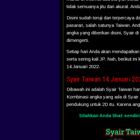
tidak semuanya jitu dan akurat. Anda
Disini sudah teruji dan terpercaya d
pasaran, salah satunya Taiwan. And
angka yang diberikan disini, Syair 
dimengerti.
Setiap hari Anda akan mendapatkan pr
serta sering kali JP. Nah, berikut i
14 Januari 2022.
Syair Taiwan 14 Januari 20
Dibawah ini adalah Syair Taiwan hari 
Kombinasi angka yang ada di Syair T
pendukung untuk 2D itu. Karena an
Silahkan Anda lihat sendiri