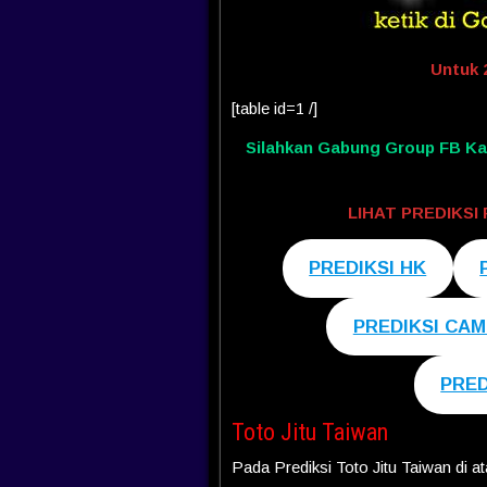
Untuk 
[table id=1 /]
Silahkan Gabung Group FB Kam
LIHAT PREDIKSI
PREDIKSI HK
PREDIKSI CA
PRED
Toto Jitu Taiwan
Pada Prediksi Toto Jitu Taiwan di a