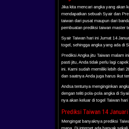
Jika kita mencari angka yang akan k
mendapatkan sebuah Syair dan Pred
taiwan dari pusat maupun dari band
pembuatan prediksi taiwan master t
Syair Taiwan hari ini Jumat 14 Janu
togel, sehingga angka yang ada di Sya
Prediksi Angka jitu Taiwan malam ini
pasti jitu, Anda tidak perlu lagi ca
ini. Kami sudah memiliki lebih dari 
dan saatnya Anda juga harus ikut te
Andsa tentunya menginginkan angka j
dengan teliti pola-pola angka di Sy
nya akan keluar di togel Taiwan hari i
Prediksi Taiwan 14 Januari
Mengingat banyaknya prediksi Taiwa
mana. Di internet ada banyak sekal