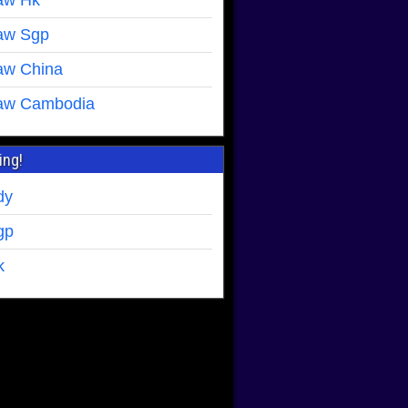
aw Hk
aw Sgp
aw China
raw Cambodia
ing!
dy
gp
k