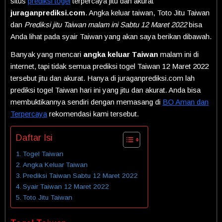
situs
prediksi togel
terpercaya jitu dan akurat
juraganprediksi.com
. Angka keluar taiwan, Toto Jitu Taiwan
dan
Prediksi jitu Taiwan malam ini Sabtu 12 Maret 2022
bisa
Anda lihat pada syair Taiwan yang akan saya berikan dibawah.
Banyak yang mencari
angka keluar Taiwan
malam ini di
internet, tapi tidak semua prediksi togel Taiwan 12 Maret 2022
tersebut jitu dan akurat. Hanya di juraganprediksi.com lah
prediksi togel Taiwan hari ini yang jitu dan akurat. Anda bisa
membuktikannya sendiri dengan memasang di
BO Aman dan
Terpercaya
rekomendasi kami tersebut.
Daftar Isi
Togel Taiwan
Angka Keluar Taiwan
Prediksi Taiwan Sabtu 12 Maret 2022
Syair Taiwan 12 Maret 2022
Toto Jitu Taiwan