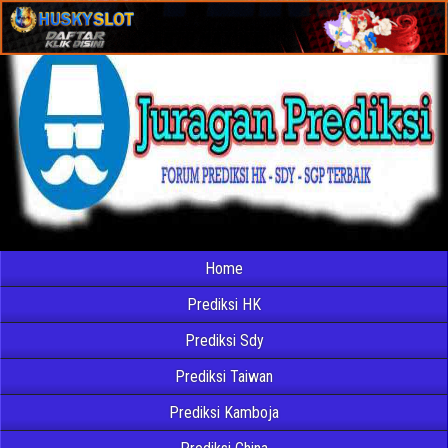
Home
Prediksi HK
Prediksi Sdy
Prediksi Taiwan
Prediksi Kamboja