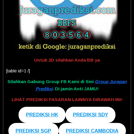
Untuk 2D silahkan Anda BB ya
[table id=1 /]
Silahkan Gabung Group FB Kami di Sini
Group Juragan
Prediksi
. Di jamin Anti JAMU!
LIHAT PREDIKSI PASARAN LAINNYA DIBAWAH INI!
PREDIKSI HK
PREDIKSI SDY
PREDIKSI SGP
PREDIKSI CAMBODIA