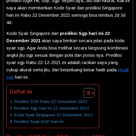
prediksi togel Hk, Sdy, Sgp Terpercaya, Jitu dan Akurat. Kali ini
saya akan memberikan Kode Syair dan prediksi Singapore
hari ini Rabu 22 Desember 2021 semoga bisa tembus 2d 3d
4d.
Kode Syair Singapore dan
prediksi Sgp hari ini 22
Desember 2021
akan saya berikan secara jelas pada kode
syair sgp. Agar Anda bisa melihat secara langsung kombinasi
angka jitu sgp sesuai dengan pola dan posisi nya. Prediksi
syair sgp Rabu 22-12-2021 ini adalah racikan saya yang
cukup akurat serta jitu, dan berpeluang besar hadir pada
result
sgp
hari ini.
Daftar Isi
Prediksi SGP Rabu 22 Desember 2021
Prediksi Sgp Hari Ini 22 Desember 2021
Kode Syair Singapore 22 Desember 2021
Prediksi Syair SGP Hari Ini