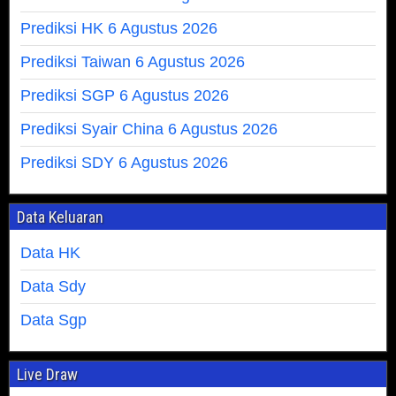
Prediksi HK 6 Agustus 2026
Prediksi Taiwan 6 Agustus 2026
Prediksi SGP 6 Agustus 2026
Prediksi Syair China 6 Agustus 2026
Prediksi SDY 6 Agustus 2026
Data Keluaran
Data HK
Data Sdy
Data Sgp
Live Draw