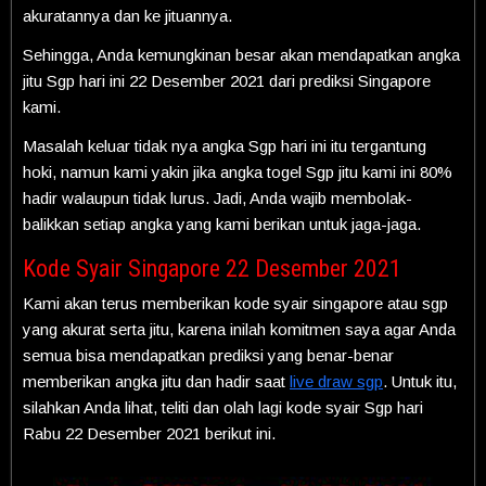
akuratannya dan ke jituannya.
Sehingga, Anda kemungkinan besar akan mendapatkan angka
jitu Sgp hari ini 22 Desember 2021 dari prediksi Singapore
kami.
Masalah keluar tidak nya angka Sgp hari ini itu tergantung
hoki, namun kami yakin jika angka togel Sgp jitu kami ini 80%
hadir walaupun tidak lurus. Jadi, Anda wajib membolak-
balikkan setiap angka yang kami berikan untuk jaga-jaga.
Kode Syair Singapore 22 Desember 2021
Kami akan terus memberikan kode syair singapore atau sgp
yang akurat serta jitu, karena inilah komitmen saya agar Anda
semua bisa mendapatkan prediksi yang benar-benar
memberikan angka jitu dan hadir saat
live draw sgp
. Untuk itu,
silahkan Anda lihat, teliti dan olah lagi kode syair Sgp hari
Rabu 22 Desember 2021 berikut ini.