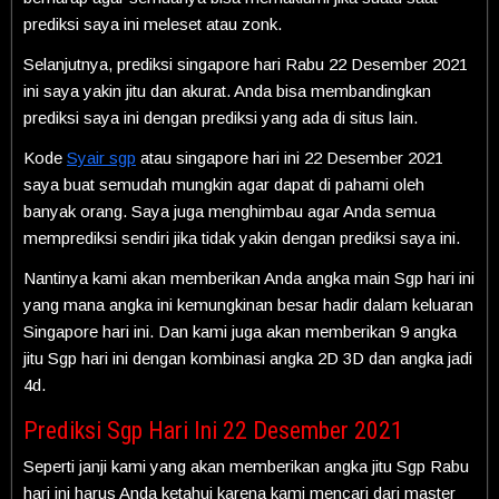
prediksi saya ini meleset atau zonk.
Selanjutnya, prediksi singapore hari Rabu 22 Desember 2021
ini saya yakin jitu dan akurat. Anda bisa membandingkan
prediksi saya ini dengan prediksi yang ada di situs lain.
Kode
Syair sgp
atau singapore hari ini 22 Desember 2021
saya buat semudah mungkin agar dapat di pahami oleh
banyak orang. Saya juga menghimbau agar Anda semua
memprediksi sendiri jika tidak yakin dengan prediksi saya ini.
Nantinya kami akan memberikan Anda angka main Sgp hari ini
yang mana angka ini kemungkinan besar hadir dalam keluaran
Singapore hari ini. Dan kami juga akan memberikan 9 angka
jitu Sgp hari ini dengan kombinasi angka 2D 3D dan angka jadi
4d.
Prediksi Sgp Hari Ini 22 Desember 2021
Seperti janji kami yang akan memberikan angka jitu Sgp Rabu
hari ini harus Anda ketahui karena kami mencari dari master