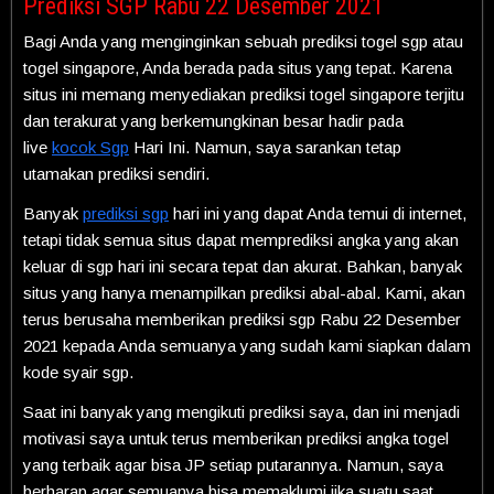
Prediksi SGP Rabu 22 Desember 2021
Bagi Anda yang menginginkan sebuah prediksi togel sgp atau
togel singapore, Anda berada pada situs yang tepat. Karena
situs ini memang menyediakan prediksi togel singapore terjitu
dan terakurat yang berkemungkinan besar hadir pada
live
kocok Sgp
Hari Ini. Namun, saya sarankan tetap
utamakan prediksi sendiri.
Banyak
prediksi sgp
hari ini yang dapat Anda temui di internet,
tetapi tidak semua situs dapat memprediksi angka yang akan
keluar di sgp hari ini secara tepat dan akurat. Bahkan, banyak
situs yang hanya menampilkan prediksi abal-abal. Kami, akan
terus berusaha memberikan prediksi sgp Rabu 22 Desember
2021 kepada Anda semuanya yang sudah kami siapkan dalam
kode syair sgp.
Saat ini banyak yang mengikuti prediksi saya, dan ini menjadi
motivasi saya untuk terus memberikan prediksi angka togel
yang terbaik agar bisa JP setiap putarannya. Namun, saya
berharap agar semuanya bisa memaklumi jika suatu saat