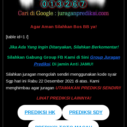
Agar Aman Silahkan Bos BB ya!
[table id=1 /]
Jika Ada Yang Ingin Ditanyakan, Silahkan Berkomentar!
Silahkan Gabung Group FB Kami di Sini
Group Juragan
Prediksi
. Di jamin Anti JAMU!
Silahkan juragan mengolah sendiri menggunakan kode syair
Sgp hari ini Rabu 22 Desember 2021 di atas. Kami
menghimbau agar juragan
UTAMAKAN PREDIKSI SENDIRI!
LIHAT PREDIKSI LAINNYA!
PREDIKSI HK
PREDIKSI SDY