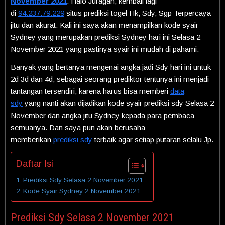
November
2021
. Halo Juragan, kembali lagi
di
94.237.79.229
situs prediksi togel Hk, Sdy, Sgp Terpercaya
jitu dan akurat. Kali ini saya akan menampilkan kode syair
Sydney yang merupakan prediksi Sydney hari ini Selasa 2
November 2021 yang pastinya syair ini mudah di pahami.
Banyak yang bertanya mengenai angka jadi Sdy hari ini untuk
2d 3d dan 4d, sebagai seorang prediktor tentunya ini menjadi
tantangan tersendiri, karena harus bisa memberi
data
sdy
yang nanti akan dijadikan kode syair prediksi sdy Selasa 2
November dan angka jitu Sydney kepada para pembaca
semuanya. Dan saya pun akan berusaha
memberikan
prediksi sdy
terbaik agar setiap putaran selalu Jp.
Daftar Isi
Prediksi Sdy Selasa 2 November 2021
Kode Syair Sydney 2 November 2021
Prediksi Sdy Selasa 2 November 2021