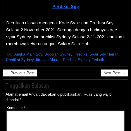
Prediksi Sgp
Demikian ulasan mengenai Kode Syair dan Prediksi Sdy
Selasa 2 November 2021. Semoga dengan hadirnya kode
syair Sydney dan prediksi Sydney Selasa 2-11-2021 dari kami
membawa keberuntungan. Salam Satu Hobi.
Tag:
Angka Main Sdy
,
Bocoran Sydney
,
Prediksi Syair Sdy Hari Ini
,
Prediksi Sydney Jitu dan Akurat
,
Prediksi Sydney Terbaik
← Previous Post
Next Post →
Tinggalkan Balasan
Alamat email Anda tidak akan dipublikasikan.
Ruas yang wajib
ditandai
*
Komentar
*