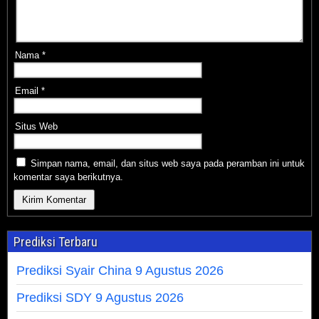
Nama
*
Email
*
Situs Web
Simpan nama, email, dan situs web saya pada peramban ini untuk
komentar saya berikutnya.
Prediksi Terbaru
Prediksi Syair China 9 Agustus 2026
Prediksi SDY 9 Agustus 2026