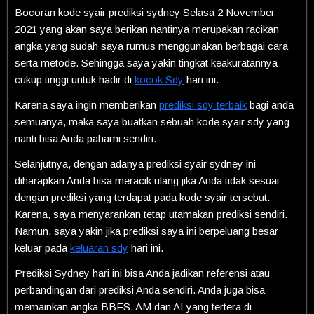
Bocoran kode syair prediksi sydney Selasa 2 November
2021 yang akan saya berikan nantinya merupakan racikan
angka yang sudah saya rumus menggunakan berbagai cara
serta metode. Sehingga saya yakin tingkat keakuratannya
cukup tinggi untuk hadir di
kocok Sdy
hari ini.
Karena saya ingin memberikan
prediksi sdy terbaik
bagi anda
semuanya, maka saya buatkan sebuah kode syair sdy yang
nanti bisa Anda pahami sendiri.
Selanjutnya, dengan adanya prediksi syair sydney ini
diharapkan Anda bisa meracik ulang jika Anda tidak sesuai
dengan prediksi yang terdapat pada kode syair tersebut.
Karena, saya menyarankan tetap utamakan prediksi sendiri.
Namun, saya yakin jika prediksi saya ini berpeluang besar
keluar pada
keluaran sdy
hari ini.
Prediksi Sydney hari ini bisa Anda jadikan referensi atau
perbandingan dari prediksi Anda sendiri. Anda juga bisa
memainkan angka BBFS, AM dan AI yang tertera di