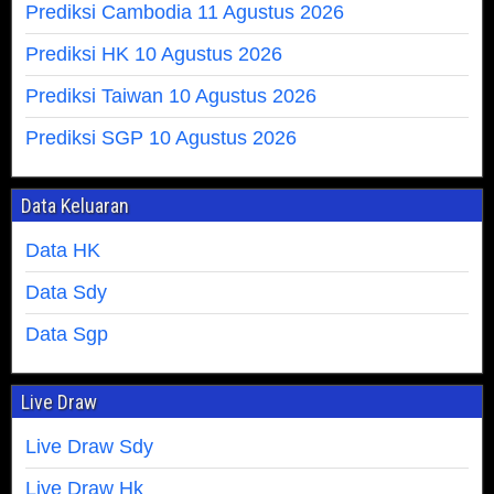
Prediksi Cambodia 11 Agustus 2026
Prediksi HK 10 Agustus 2026
Prediksi Taiwan 10 Agustus 2026
Prediksi SGP 10 Agustus 2026
Data Keluaran
Data HK
Data Sdy
Data Sgp
Live Draw
Live Draw Sdy
Live Draw Hk