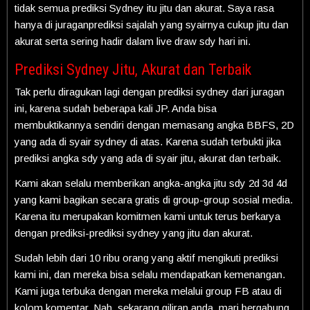
tidak semua prediksi Sydney itu jitu dan akurat. Saya rasa
hanya di juraganprediksi sajalah yang syairnya cukup jitu dan
akurat serta sering hadir dalam live draw sdy hari ini.
Prediksi Sydney Jitu, Akurat dan Terbaik
Tak perlu diragukan lagi dengan prediksi sydney dari juragan
ini, karena sudah beberapa kali JP. Anda bisa
membuktikannya sendiri dengan memasang angka BBFS, 2D
yang ada di syair sydney di atas. Karena sudah terbukti jika
prediksi angka sdy yang ada di syair jitu, akurat dan terbaik.
Kami akan selalu memberikan angka-angka jitu sdy 2d 3d 4d
yang kami bagikan secara gratis di group-group sosial media.
Karena itu merupakan komitmen kami untuk terus berkarya
dengan prediksi-prediksi sydney yang jitu dan akurat.
Sudah lebih dari 10 ribu orang yang aktif mengikuti prediksi
kami ini, dan mereka bisa selalu mendapatkan kemenangan.
Kami juga terbuka dengan mereka melalui group FB atau di
kolom komentar. Nah, sekarang giliran anda, mari bergabung