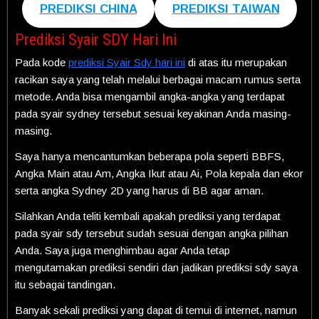
PREDIKSI CHINA
PREDIKSI TAIWAN
Prediksi Syair SDY Hari Ini
Pada kode
prediksi Syair Sdy hari ini
di atas itu merupakan
racikan saya yang telah melalui berbagai macam rumus serta
metode. Anda bisa mengambil angka-angka yang terdapat
pada syair sydney tersebut sesuai keyakinan Anda masing-
masing.
Saya hanya mencantumkan beberapa pola seperti BBFS,
Angka Main atau Am, Angka Ikut atau Ai, Pola kepala dan ekor
serta angka Sydney 2D yang harus di BB agar aman.
Silahkan Anda teliti kembali apakah prediksi yang terdapat
pada syair sdy tersebut sudah sesuai dengan angka pilihan
Anda. Saya juga menghimbau agar Anda tetap
mengutamakan prediksi sendiri dan jadikan prediksi sdy saya
itu sebagai tandingan.
Banyak sekali prediksi yang dapat di temui di internet, namun