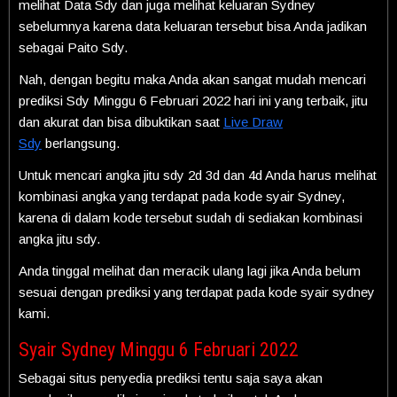
melihat Data Sdy dan juga melihat keluaran Sydney
sebelumnya karena data keluaran tersebut bisa Anda jadikan
sebagai Paito Sdy.
Nah, dengan begitu maka Anda akan sangat mudah mencari
prediksi Sdy Minggu 6 Februari 2022 hari ini yang terbaik, jitu
dan akurat dan bisa dibuktikan saat
Live Draw
Sdy
berlangsung.
Untuk mencari angka jitu sdy 2d 3d dan 4d Anda harus melihat
kombinasi angka yang terdapat pada kode syair Sydney,
karena di dalam kode tersebut sudah di sediakan kombinasi
angka jitu sdy.
Anda tinggal melihat dan meracik ulang lagi jika Anda belum
sesuai dengan prediksi yang terdapat pada kode syair sydney
kami.
Syair Sydney Minggu 6 Februari 2022
Sebagai situs penyedia prediksi tentu saja saya akan