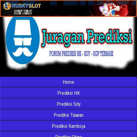
Home
Prediksi HK
Prediksi Sdy
Prediksi Taiwan
Prediksi Kamboja