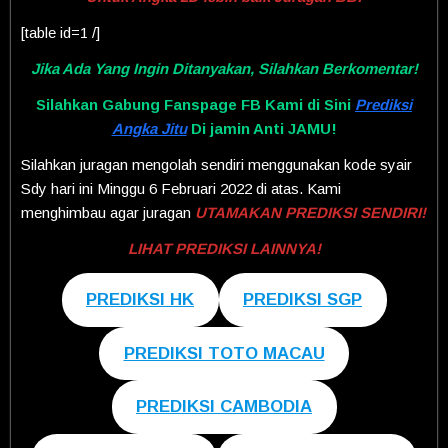
[table id=1 /]
Jika Ada Yang Ingin Ditanyakan, Silahkan Berkomentar!
Silahkan Gabung Fanspage FB Kami di Sini
Prediksi
Angka Jitu
Di jamin Anti JAMU!
Silahkan juragan mengolah sendiri menggunakan kode syair
Sdy hari ini Minggu 6 Februari 2022 di atas. Kami
menghimbau agar juragan
UTAMAKAN PREDIKSI SENDIRI!
LIHAT PREDIKSI LAINNYA!
PREDIKSI HK
PREDIKSI SGP
PREDIKSI TOTO MACAU
PREDIKSI CAMBODIA