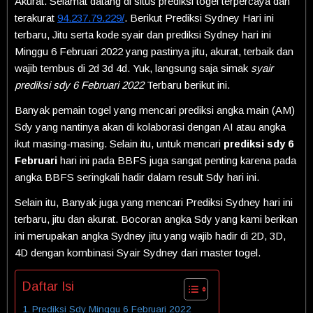
Akurat. Selamat datang di situs prediksi togel terpercaya dan
terakurat
94.237.79.229/
. Berikut Prediksi Sydney Hari ini
terbaru, Jitu serta kode syair dan prediksi Sydney hari ini
Minggu 6 Februari 2022 yang pastinya jitu, akurat, terbaik dan
wajib tembus di 2d 3d 4d. Yuk, langsung saja simak
syair
prediksi sdy 6 Februari 2022
Terbaru berikut ini.
Banyak pemain togel yang mencari prediksi angka main (AM)
Sdy yang nantinya akan di kolaborasi dengan AI atau angka
ikut masing-masing. Selain itu, untuk mencari
prediksi sdy 6
Februari
hari ini pada BBFS juga sangat penting karena pada
angka BBFS seringkali hadir dalam result Sdy hari ini.
Selain itu, Banyak juga yang mencari Prediksi Sydney hari ini
terbaru, jitu dan akurat. Bocoran angka Sdy yang kami berikan
ini merupakan angka Sydney jitu yang wajib hadir di 2D, 3D,
4D dengan kombinasi Syair Sydney dari master togel.
Daftar Isi
Prediksi Sdy Minggu 6 Februari 2022