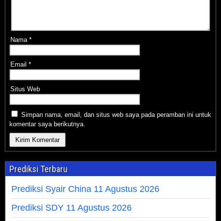
Nama
*
Email
*
Situs Web
Simpan nama, email, dan situs web saya pada peramban ini untuk
komentar saya berikutnya.
Prediksi Terbaru
Prediksi Syair China 11 Agustus 2026
Prediksi SDY 11 Agustus 2026