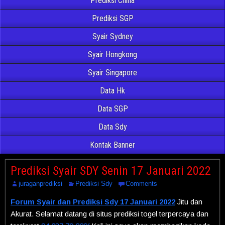
Prediksi China
Prediksi SGP
Syair Sydney
Syair Hongkong
Syair Singapore
Data Hk
Data SGP
Data Sdy
Kontak Banner
Prediksi Syair SDY Senin 17 Januari 2022
juraganprediksi
Prediksi Sdy
Comments
Forum Syair dan Prediksi Sdy 17 Januari 2022
Jitu dan
Akurat. Selamat datang di situs prediksi togel terpercaya dan