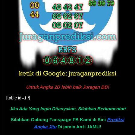
Untuk Angka 2D lebih baik Juragan BB!
[table id=1 /]
Jika Ada Yang Ingin Ditanyakan, Silahkan Berkomentar!
Silahkan Gabung Fanspage FB Kami di Sini
Prediksi
Angka Jitu
Di jamin Anti JAMU!