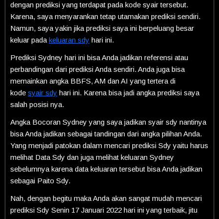
dengan prediksi yang terdapat pada kode syair tersebut.
Karena, saya menyarankan tetap utamakan prediksi sendiri.
Namun, saya yakin jika prediksi saya ini berpeluang besar
keluar pada
keluaran sdy
hari ini.
Prediksi Sydney hari ini bisa Anda jadikan referensi atau
perbandingan dari prediksi Anda sendiri. Anda juga bisa
memainkan angka BBFS, AM dan AI yang tertera di
kode
syair sdy
hari ini. Karena bisa jadi angka prediksi saya
salah posisi nya.
Angka Bocoran Sydney yang saya jadikan syair sdy nantinya
bisa Anda jadikan sebagai tandingan dari angka pilihan Anda.
Yang menjadi patokan dalam mencari prediksi Sdy yaitu harus
melihat Data Sdy dan juga melihat keluaran Sydney
sebelumnya karena data keluaran tersebut bisa Anda jadikan
sebagai Paito Sdy.
Nah, dengan begitu maka Anda akan sangat mudah mencari
prediksi Sdy Senin 17 Januari 2022 hari ini yang terbaik, jitu