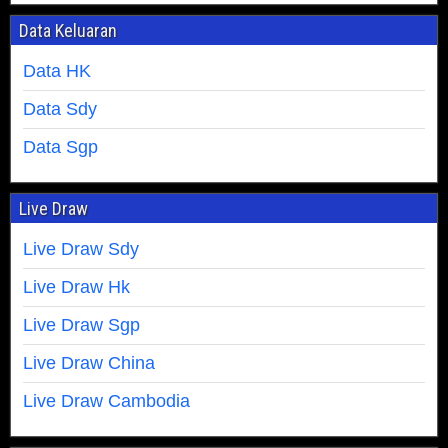
Data Keluaran
Data HK
Data Sdy
Data Sgp
Live Draw
Live Draw Sdy
Live Draw Hk
Live Draw Sgp
Live Draw China
Live Draw Cambodia