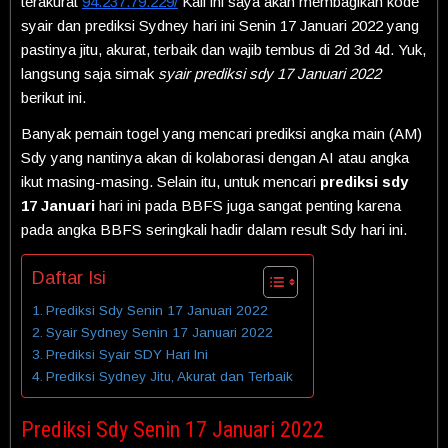
terakurat
94.237.79.229/
Kali ini saya akan membagikan kode
syair dan prediksi Sydney hari ini Senin 17 Januari 2022 yang
pastinya jitu, akurat, terbaik dan wajib tembus di 2d 3d 4d. Yuk,
langsung saja simak
syair prediksi sdy 17 Januari 2022
berikut ini.
Banyak pemain togel yang mencari prediksi angka main (AM)
Sdy yang nantinya akan di kolaborasi dengan AI atau angka
ikut masing-masing. Selain itu, untuk mencari
prediksi sdy
17 Januari
hari ini pada BBFS juga sangat penting karena
pada angka BBFS seringkali hadir dalam result Sdy hari ini.
Daftar Isi
Prediksi Sdy Senin 17 Januari 2022
Syair Sydney Senin 17 Januari 2022
Prediksi Syair SDY Hari Ini
Prediksi Sydney Jitu, Akurat dan Terbaik
Prediksi Sdy Senin 17 Januari 2022