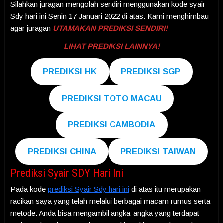
Silahkan juragan mengolah sendiri menggunakan kode syair
Sdy hari ini Senin 17 Januari 2022 di atas. Kami menghimbau
agar juragan
UTAMAKAN PREDIKSI SENDIRI!
LIHAT PREDIKSI LAINNYA!
PREDIKSI HK
PREDIKSI SGP
PREDIKSI TOTO MACAU
PREDIKSI CAMBODIA
PREDIKSI CHINA
PREDIKSI TAIWAN
Prediksi Syair SDY Hari Ini
Pada kode
prediksi Syair Sdy hari ini
di atas itu merupakan
racikan saya yang telah melalui berbagai macam rumus serta
metode. Anda bisa mengambil angka-angka yang terdapat