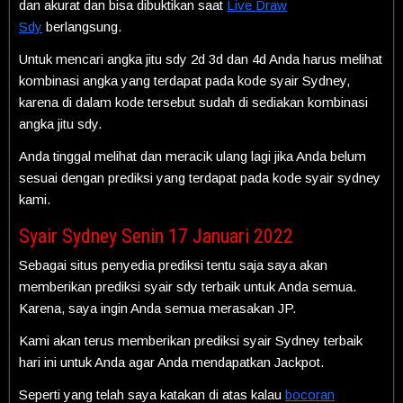
dan akurat dan bisa dibuktikan saat
Live Draw
Sdy
berlangsung.
Untuk mencari angka jitu sdy 2d 3d dan 4d Anda harus melihat
kombinasi angka yang terdapat pada kode syair Sydney,
karena di dalam kode tersebut sudah di sediakan kombinasi
angka jitu sdy.
Anda tinggal melihat dan meracik ulang lagi jika Anda belum
sesuai dengan prediksi yang terdapat pada kode syair sydney
kami.
Syair Sydney Senin 17 Januari 2022
Sebagai situs penyedia prediksi tentu saja saya akan
memberikan prediksi syair sdy terbaik untuk Anda semua.
Karena, saya ingin Anda semua merasakan JP.
Kami akan terus memberikan prediksi syair Sydney terbaik
hari ini untuk Anda agar Anda mendapatkan Jackpot.
Seperti yang telah saya katakan di atas kalau
bocoran