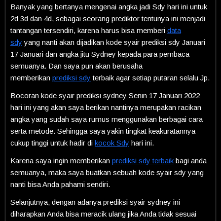
Banyak yang bertanya mengenai angka jadi Sdy hari ini untuk
2d 3d dan 4d, sebagai seorang prediktor tentunya ini menjadi
tantangan tersendiri, karena harus bisa memberi
data
sdy
yang nanti akan dijadikan kode syair prediksi sdy Januari
17 Januari dan angka jitu Sydney kepada para pembaca
semuanya. Dan saya pun akan berusaha
memberikan
prediksi sdy
terbaik agar setiap putaran selalu Jp.
Bocoran kode syair prediksi sydney Senin 17 Januari 2022
hari ini yang akan saya berikan nantinya merupakan racikan
angka yang sudah saya rumus menggunakan berbagai cara
serta metode. Sehingga saya yakin tingkat keakuratannya
cukup tinggi untuk hadir di
kocok Sdy
hari ini.
Karena saya ingin memberikan
prediksi sdy terbaik
bagi anda
semuanya, maka saya buatkan sebuah kode syair sdy yang
nanti bisa Anda pahami sendiri.
Selanjutnya, dengan adanya prediksi syair sydney ini
diharapkan Anda bisa meracik ulang jika Anda tidak sesuai