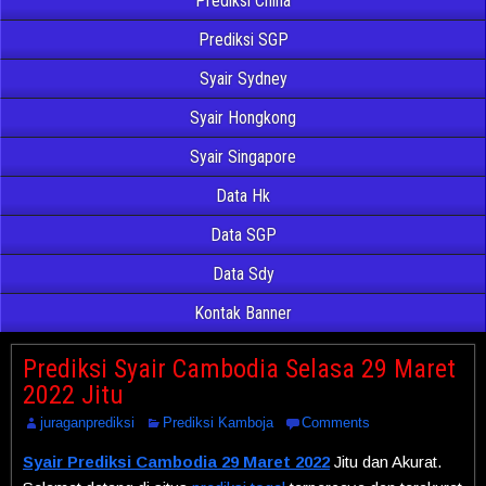
Prediksi China
Prediksi SGP
Syair Sydney
Syair Hongkong
Syair Singapore
Data Hk
Data SGP
Data Sdy
Kontak Banner
Prediksi Syair Cambodia Selasa 29 Maret
2022 Jitu
juraganprediksi
Prediksi Kamboja
Comments
Syair Prediksi Cambodia 29 Maret 2022
Jitu dan Akurat.