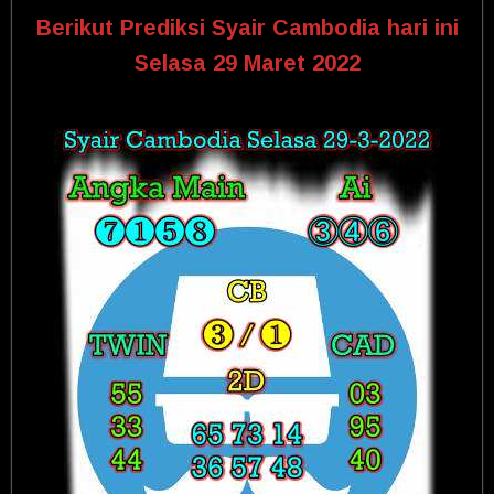
Berikut Prediksi Syair Cambodia hari ini
Selasa 29 Maret 2022