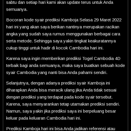
sabtu dan setiap hari kami akan update terus untuk Anda
semuanya.
Bocoran kode syair prediksi Kamboja Selasa 29 Maret 2022
hari ini yang akan saya berikan nantinya merupakan racikan
angka yang sudah saya rumus menggunakan berbagai cara
serta metode. Sehingga saya yakin tingkat keakuratannya
cukup tinggi untuk hadir di kocok Cambodia hari ini.
Karena saya ingin memberikan prediksi Togel Cambodia 4D
terbaik bagi anda semuanya, maka saya buatkan sebuah kode
syair Cambodia yang nanti bisa Anda pahami sendiri.
Selanjutnya, dengan adanya prediksi syair Kamboja ini
diharapkan Anda bisa meracik ulang jika Anda tidak sesuai
dengan prediksi yang terdapat pada kode syair tersebut.
Karena, saya menyarankan tetap utamakan prediksi sendiri.
Namun, saya yakin jika prediksi saya ini berpeluang besar
keluar pada keluaran Cambodia hari ini.
Prediksi Kamboja hari ini bisa Anda jadikan referensi atau