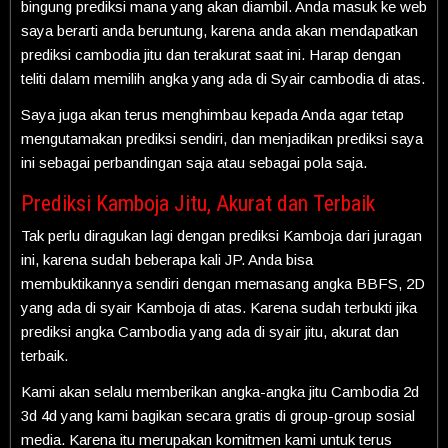
bingung prediksi mana yang akan diambil. Anda masuk ke web
saya berarti anda beruntung, karena anda akan mendapatkan
prediksi cambodia jitu dan terakurat saat ini. Harap dengan
teliti dalam memilih angka yang ada di Syair cambodia di atas.
Saya juga akan terus menghimbau kepada Anda agar tetap
mengutamakan prediksi sendiri, dan menjadikan prediksi saya
ini sebagai perbandingan saja atau sebagai pola saja.
Prediksi Kamboja Jitu, Akurat dan Terbaik
Tak perlu diragukan lagi dengan prediksi Kamboja dari juragan
ini, karena sudah beberapa kali JP. Anda bisa
membuktikannya sendiri dengan memasang angka BBFS, 2D
yang ada di syair Kamboja di atas. Karena sudah terbukti jika
prediksi angka Cambodia yang ada di syair jitu, akurat dan
terbaik.
Kami akan selalu memberikan angka-angka jitu Cambodia 2d
3d 4d yang kami bagikan secara gratis di group-group sosial
media. Karena itu merupakan komitmen kami untuk terus