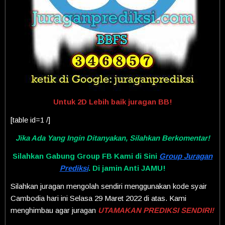
Untuk 2D Lebih baik juragan BB!
[table id=1 /]
Jika Ada Yang Ingin Ditanyakan, Silahkan Berkomentar!
Silahkan Gabung Group FB Kami di Sini
Group Juragan
Prediksi
. Di jamin Anti JAMU!
Silahkan juragan mengolah sendiri menggunakan kode syair
Cambodia hari ini Selasa 29 Maret 2022 di atas. Kami
menghimbau agar juragan
UTAMAKAN PREDIKSI SENDIRI!