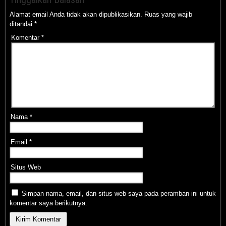
Alamat email Anda tidak akan dipublikasikan.
Ruas yang wajib
ditandai
*
Komentar
*
Nama
*
Email
*
Situs Web
Simpan nama, email, dan situs web saya pada peramban ini untuk
komentar saya berikutnya.