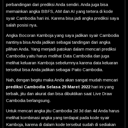
perbandingan dari prediksi Anda sendiri. Anda juga bisa
memainkan angka BBFS, AM dan AI yang tertera di kode
syair Cambodia hari ini. Karena bisa jadi angka prediksi saya
salah posisi nya.
Angka Bocoran Kamboja yang saya jadikan syair Cambodia
nantinya bisa Anda jadikan sebagai tandingan dari angka
pilihan Anda. Yang menjadi patokan dalam mencari prediksi
Cambodia yaitu harus melihat Data Cambodia dan juga
melihat keluaran Kamboja sebelumnya karena data keluaran
tersebut bisa Anda jadikan sebagai Paito Cambodia.
Nah, dengan begitu maka Anda akan sangat mudah mencari
prediksi Cambodia Selasa 29 Maret 2022
hari ini yang
terbaik, jitu dan akurat dan bisa dibuktikan saat Live Draw
Cambodia berlangsung.
Untuk mencari angka jitu Cambodia 2d 3d dan 4d Anda harus
melihat kombinasi angka yang terdapat pada kode syair
Kamboja, karena di dalam kode tersebut sudah di sediakan