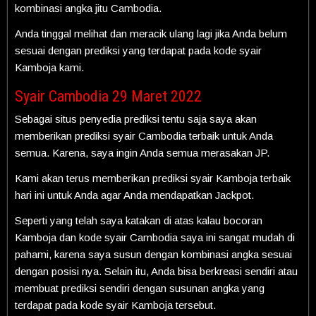
kombinasi angka jitu Cambodia.
Anda tinggal melihat dan meracik ulang lagi jika Anda belum
sesuai dengan prediksi yang terdapat pada kode syair
Kamboja kami.
Syair Cambodia 29 Maret 2022
Sebagai situs penyedia prediksi tentu saja saya akan
memberikan prediksi syair Cambodia terbaik untuk Anda
semua. Karena, saya ingin Anda semua merasakan JP.
Kami akan terus memberikan prediksi syair Kamboja terbaik
hari ini untuk Anda agar Anda mendapatkan Jackpot.
Seperti yang telah saya katakan di atas kalau bocoran
Kamboja dan kode syair Cambodia saya ini sangat mudah di
pahami, karena saya susun dengan kombinasi angka sesuai
dengan posisi nya. Selain itu, Anda bisa berkreasi sendiri atau
membuat prediksi sendiri dengan susunan angka yang
terdapat pada kode syair Kamboja tersebut.