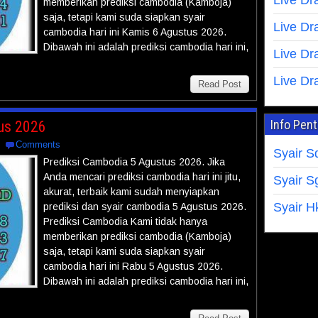
Live Dr
memberikan prediksi cambodia (Kamboja)
saja, tetapi kami suda siapkan syair
Live Dr
cambodia hari ini Kamis 6 Agustus 2026.
Dibawah ini adalah prediksi cambodia hari ini,
Live Dr
Live D
Read Post
Info Pent
us 2026
Comments
Syair S
Prediksi Cambodia 5 Agustus 2026. Jika
Anda mencari prediksi cambodia hari ini jitu,
Syair S
akurat, terbaik kami sudah menyiapkan
Syair H
prediksi dan syair cambodia 5 Agustus 2026.
Prediksi Cambodia Kami tidak hanya
memberikan prediksi cambodia (Kamboja)
saja, tetapi kami suda siapkan syair
cambodia hari ini Rabu 5 Agustus 2026.
Dibawah ini adalah prediksi cambodia hari ini,