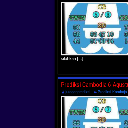
silahkan […]
Prediksi Cambodia 6 Agust
juraganprediksi
Prediksi Kamboja