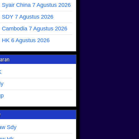
i Syair China 7 Agustus 2026
i SDY 7 Agustus 2026
i Cambodia 7 Agustus 2026
i HK 6 Agustus 2026
uaran
K
dy
gp
w
aw Sdy