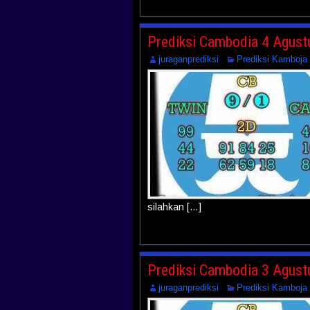
Prediksi Cambodia 4 Agust
juraganprediksi
Prediksi Kamboja
silahkan […]
Prediksi Cambodia 3 Agust
juraganprediksi
Prediksi Kamboja