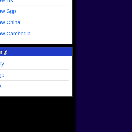
aw Hk
aw Sgp
aw China
raw Cambodia
ing!
dy
gp
k