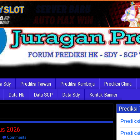
si Sdy
Prediksi Taiwan
Prediksi Kamboja
Prediksi China
Data Hk
Data SGP
Data Sdy
Kontak Banner
Prediksi 
Prediks
us 2026
Prediks
Comments