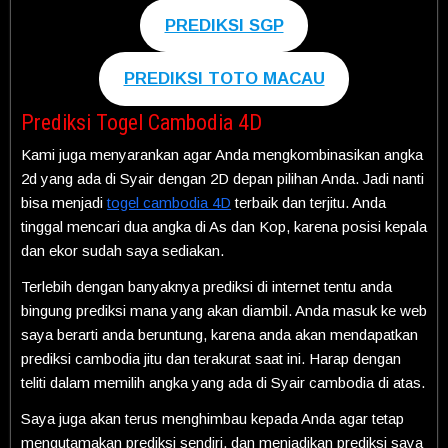
PREDIKSI SGP
PREDIKSI TOTO MACAU
Prediksi Togel Cambodia 4D
Kami juga menyarankan agar Anda mengkombinasikan angka
2d yang ada di Syair dengan 2D depan pilihan Anda. Jadi nanti
bisa menjadi
togel cambodia 4D
terbaik dan terjitu. Anda
tinggal mencari dua angka di As dan Kop, karena posisi kepala
dan ekor sudah saya sediakan.
Terlebih dengan banyaknya prediksi di internet tentu anda
bingung prediksi mana yang akan diambil. Anda masuk ke web
saya berarti anda beruntung, karena anda akan mendapatkan
prediksi cambodia jitu dan terakurat saat ini. Harap dengan
teliti dalam memilih angka yang ada di Syair cambodia di atas.
Saya juga akan terus menghimbau kepada Anda agar tetap
mengutamakan prediksi sendiri, dan menjadikan prediksi saya