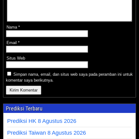
Nama
*
Email
*
Situs Web
Simpan nama, email, dan situs web saya pada peramban ini untuk
komentar saya berikutnya.
Prediksi Terbaru
Prediksi HK 8 Agustus 2026
Prediksi Taiwan 8 Agustus 2026