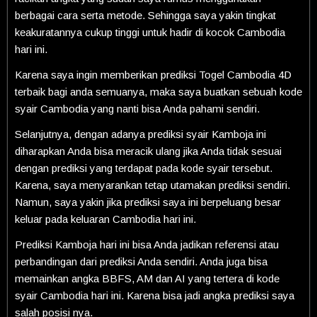
berbagai cara serta metode. Sehingga saya yakin tingkat
keakuratannya cukup tinggi untuk hadir di kocok Cambodia
hari ini.
Karena saya ingin memberikan prediksi Togel Cambodia 4D
terbaik bagi anda semuanya, maka saya buatkan sebuah kode
syair Cambodia yang nanti bisa Anda pahami sendiri.
Selanjutnya, dengan adanya prediksi syair Kamboja ini
diharapkan Anda bisa meracik ulang jika Anda tidak sesuai
dengan prediksi yang terdapat pada kode syair tersebut.
Karena, saya menyarankan tetap utamakan prediksi sendiri.
Namun, saya yakin jika prediksi saya ini berpeluang besar
keluar pada keluaran Cambodia hari ini.
Prediksi Kamboja hari ini bisa Anda jadikan referensi atau
perbandingan dari prediksi Anda sendiri. Anda juga bisa
memainkan angka BBFS, AM dan AI yang tertera di kode
syair Cambodia hari ini. Karena bisa jadi angka prediksi saya
salah posisi nya.