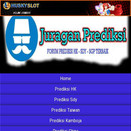
Home
Prediksi HK
Prediksi Sdy
Prediksi Taiwan
Prediksi Kamboja