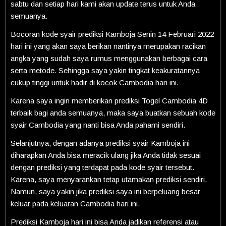
sabtu dan setiap hari kami akan update terus untuk Anda
semuanya.
Bocoran kode syair prediksi Kamboja Senin 14 Februari 2022
hari ini yang akan saya berikan nantinya merupakan racikan
angka yang sudah saya rumus menggunakan berbagai cara
serta metode. Sehingga saya yakin tingkat keakuratannya
cukup tinggi untuk hadir di kocok Cambodia hari ini.
Karena saya ingin memberikan prediksi Togel Cambodia 4D
terbaik bagi anda semuanya, maka saya buatkan sebuah kode
syair Cambodia yang nanti bisa Anda pahami sendiri.
Selanjutnya, dengan adanya prediksi syair Kamboja ini
diharapkan Anda bisa meracik ulang jika Anda tidak sesuai
dengan prediksi yang terdapat pada kode syair tersebut.
Karena, saya menyarankan tetap utamakan prediksi sendiri.
Namun, saya yakin jika prediksi saya ini berpeluang besar
keluar pada keluaran Cambodia hari ini.
Prediksi Kamboja hari ini bisa Anda jadikan referensi atau