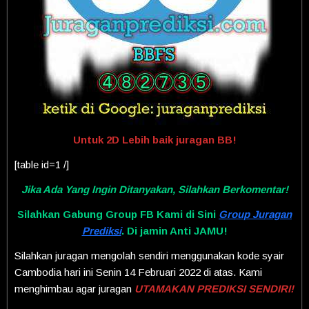
Untuk 2D Lebih baik juragan BB!
[table id=1 /]
Jika Ada Yang Ingin Ditanyakan, Silahkan Berkomentar!
Silahkan Gabung Group FB Kami di Sini
Group Juragan
Prediksi
. Di jamin Anti JAMU!
Silahkan juragan mengolah sendiri menggunakan kode syair
Cambodia hari ini Senin 14 Februari 2022 di atas. Kami
menghimbau agar juragan
UTAMAKAN PREDIKSI SENDIRI!