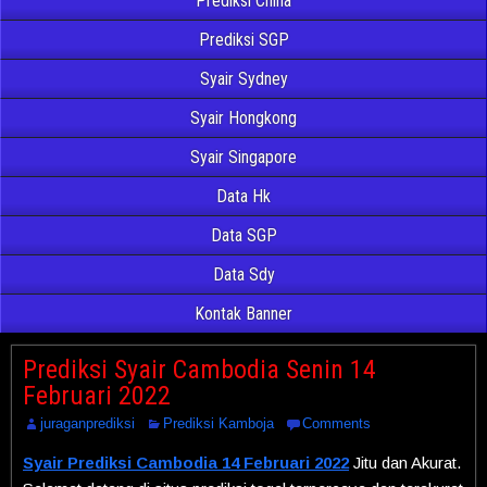
Prediksi China
Prediksi SGP
Syair Sydney
Syair Hongkong
Syair Singapore
Data Hk
Data SGP
Data Sdy
Kontak Banner
Prediksi Syair Cambodia Senin 14
Februari 2022
juraganprediksi
Prediksi Kamboja
Comments
Syair Prediksi Cambodia 14 Februari 2022
Jitu dan Akurat.