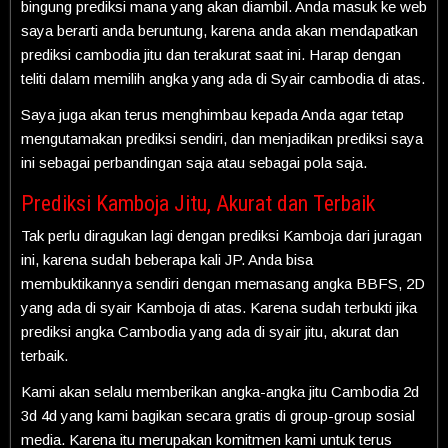
bingung prediksi mana yang akan diambil. Anda masuk ke web
saya berarti anda beruntung, karena anda akan mendapatkan
prediksi cambodia jitu dan terakurat saat ini. Harap dengan
teliti dalam memilih angka yang ada di Syair cambodia di atas.
Saya juga akan terus menghimbau kepada Anda agar tetap
mengutamakan prediksi sendiri, dan menjadikan prediksi saya
ini sebagai perbandingan saja atau sebagai pola saja.
Prediksi Kamboja Jitu, Akurat dan Terbaik
Tak perlu diragukan lagi dengan prediksi Kamboja dari juragan
ini, karena sudah beberapa kali JP. Anda bisa
membuktikannya sendiri dengan memasang angka BBFS, 2D
yang ada di syair Kamboja di atas. Karena sudah terbukti jika
prediksi angka Cambodia yang ada di syair jitu, akurat dan
terbaik.
Kami akan selalu memberikan angka-angka jitu Cambodia 2d
3d 4d yang kami bagikan secara gratis di group-group sosial
media. Karena itu merupakan komitmen kami untuk terus