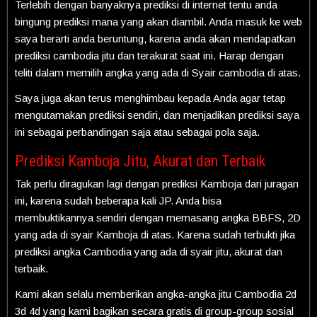
Terlebih dengan banyaknya prediksi di internet tentu anda
bingung prediksi mana yang akan diambil. Anda masuk ke web
saya berarti anda beruntung, karena anda akan mendapatkan
prediksi cambodia jitu dan terakurat saat ini. Harap dengan
teliti dalam memilih angka yang ada di Syair cambodia di atas.
Saya juga akan terus menghimbau kepada Anda agar tetap
mengutamakan prediksi sendiri, dan menjadikan prediksi saya
ini sebagai perbandingan saja atau sebagai pola saja.
Prediksi Kamboja Jitu, Akurat dan Terbaik
Tak perlu diragukan lagi dengan prediksi Kamboja dari juragan
ini, karena sudah beberapa kali JP. Anda bisa
membuktikannya sendiri dengan memasang angka BBFS, 2D
yang ada di syair Kamboja di atas. Karena sudah terbukti jika
prediksi angka Cambodia yang ada di syair jitu, akurat dan
terbaik.
Kami akan selalu memberikan angka-angka jitu Cambodia 2d
3d 4d yang kami bagikan secara gratis di group-group sosial