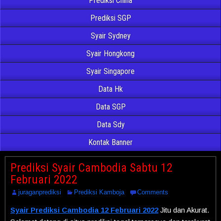
Prediksi China
Prediksi SGP
Syair Sydney
Syair Hongkong
Syair Singapore
Data Hk
Data SGP
Data Sdy
Kontak Banner
Prediksi Syair Cambodia Sabtu 12
Februari 2022
juraganprediksi
Prediksi Kamboja
Comments
Syair Prediksi Cambodia 12 Februari 2022
Jitu dan Akurat.