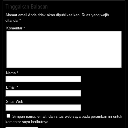
Tinggalkan Balasan
Alamat email Anda tidak akan dipublikasikan.
Ruas yang wajib
ditandai
*
Komentar
*
Nama
*
Email
*
Situs Web
Simpan nama, email, dan situs web saya pada peramban ini untuk
komentar saya berikutnya.