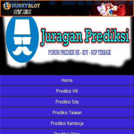
Home
Prediksi HK
Prediksi Sdy
Prediksi Taiwan
Prediksi Kamboja