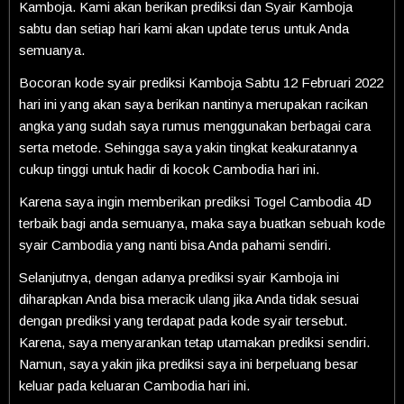
Kamboja. Kami akan berikan prediksi dan Syair Kamboja
sabtu dan setiap hari kami akan update terus untuk Anda
semuanya.
Bocoran kode syair prediksi Kamboja Sabtu 12 Februari 2022
hari ini yang akan saya berikan nantinya merupakan racikan
angka yang sudah saya rumus menggunakan berbagai cara
serta metode. Sehingga saya yakin tingkat keakuratannya
cukup tinggi untuk hadir di kocok Cambodia hari ini.
Karena saya ingin memberikan prediksi Togel Cambodia 4D
terbaik bagi anda semuanya, maka saya buatkan sebuah kode
syair Cambodia yang nanti bisa Anda pahami sendiri.
Selanjutnya, dengan adanya prediksi syair Kamboja ini
diharapkan Anda bisa meracik ulang jika Anda tidak sesuai
dengan prediksi yang terdapat pada kode syair tersebut.
Karena, saya menyarankan tetap utamakan prediksi sendiri.
Namun, saya yakin jika prediksi saya ini berpeluang besar
keluar pada keluaran Cambodia hari ini.