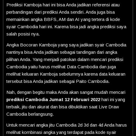
Prediksi Kamboja hari ini bisa Anda jadikan referensi atau
perbandingan dari prediksi Anda sendiri. Anda juga bisa
memainkan angka BBFS, AM dan AI yang tertera di kode
syair Cambodia hari ini. Karena bisa jadi angka prediksi saya
salah posisi nya.
Angka Bocoran Kamboja yang saya jadikan syair Cambodia
nantinya bisa Anda jadikan sebagai tandingan dari angka
pilihan Anda. Yang menjadi patokan dalam mencari prediksi
Cambodia yaitu harus melihat Data Cambodia dan juga
melihat keluaran Kamboja sebelumnya karena data keluaran
tersebut bisa Anda jadikan sebagai Paito Cambodia.
Nah, dengan begitu maka Anda akan sangat mudah mencari
prediksi Cambodia Jumat 12 Februari 2022
hari ini yang
terbaik, jitu dan akurat dan bisa dibuktikan saat Live Draw
Cambodia berlangsung.
Untuk mencari angka jitu Cambodia 2d 3d dan 4d Anda harus
melihat kombinasi angka yang terdapat pada kode syair