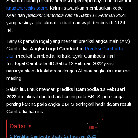
Selamat datang di situs prediksi togel terpercaya dan terakurat
juraganprediksi.com
. Kali ini saya akan membagikan kode
syair dan
prediksi Cambodia hari ini Sabtu 12 Februari 2022
yang pastinya jitu, akurat, terbaik dan wajib tembus di 2d 3d
4d.
Banyak pemain togel yang mencari prediksi angka main (AM)
Cambodia,
Angka togel Cambodia
,
Prediksi Cambodia
Jitu
, Prediksi Cambodia Terbaik, Syair Cambodia Hari
Ini, Togel Cambodia 4D Sabtu 12 Februari 2022 yang
nantinya akan di kolaborasi dengan AI atau angka ikut masing-
masing.
Selain itu, untuk mencari
prediksi Cambodia 12 Februari
2022
jitu, akurat dan terbaik hari ini pada BBFS juga sangat
penting karena pada angka BBFS seringkali hadir dalam result
Cambodia hari ini.
Daftar Isi
Prediksi Cambodia Sabtu 12 Februari 2022