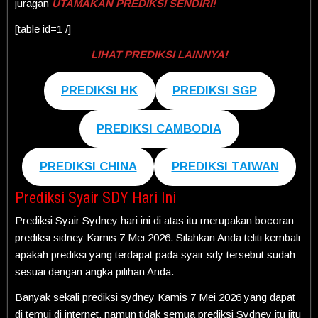
juragan
UTAMAKAN PREDIKSI SENDIRI!
[table id=1 /]
LIHAT PREDIKSI LAINNYA!
PREDIKSI HK
PREDIKSI SGP
PREDIKSI CAMBODIA
PREDIKSI CHINA
PREDIKSI TAIWAN
Prediksi Syair SDY Hari Ini
Prediksi Syair Sydney hari ini di atas itu merupakan bocoran
prediksi sidney Kamis 7 Mei 2026. Silahkan Anda teliti kembali
apakah prediksi yang terdapat pada syair sdy tersebut sudah
sesuai dengan angka pilihan Anda.
Banyak sekali prediksi sydney Kamis 7 Mei 2026 yang dapat
di temui di internet, namun tidak semua prediksi Sydney itu jitu