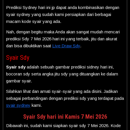
Prediksi Sydney hari ini jp dapat anda kombinasikan dengan
syair sydney yang sudah kami persiapkan dari berbagai
macam kode syair yang ada.
Nah, dengan begitu maka Anda akan sangat mudah mencari
prediksi Sdy 7 Mei 2026 hari ini yang terbaik, jitu dan akurat
dan bisa dibuktikan saat
Live Draw Sdy
.
Syair Sdy
Syair sdy
adalah sebuah gambar prediksi sidney hari ini,
bocoran sdy serta angka jitu sdy yang dituangkan ke dalam
gambar syair.
Silahkan lihat dan amati syair-syair yang ada disini. Jadikan
sebagai perbandingan dengan prediksi sdy yang terdapat pada
syair sydney
kami.
Syair Sdy hari ini
Kamis 7 Mei 2026
Dibawah ini, sudah kami siapkan syair sdy 7 Mei 2026. Kode