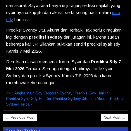
dan akurat. Saya rasa hanya di juraganprediksi sajalah yang
syair nya cukup jitu dan akurat serta sering hadir dalam
data
sdy
hari ini.
Prediksi Sydney Jitu, Akurat dan Terbaik. Tak perlu diragukan
lagi dengan
prediksi sydney
dari juragan ini, karena sudah
beberapa kali JP. Silahkan buktikan sendiri prediksi syair sdy
Kamis 7 Mei 2026.
Demikian ulasan mengenai forum Syair dan
Prediksi Sdy 7
Mei 2026
Terbaru. Semoga dengan hadirnya kode syair
Sydney dan prediksi Sydney Kamis 7-5-2026 dari kami
membawa keberuntungan.
Tag:
Angka Main Sdy
,
Bocoran Sydney
,
Prediksi Sdy Hari Ini
,
Prediksi Syair Sdy Hari Ini
,
Prediksi Sydney Jitu dan Akurat
,
Prediksi
Sydney Terbaik
← Previous Post
Next Post →