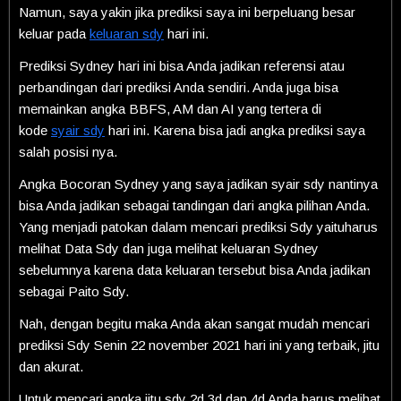
Namun, saya yakin jika prediksi saya ini berpeluang besar
keluar pada
keluaran sdy
hari ini.
Prediksi Sydney hari ini bisa Anda jadikan referensi atau
perbandingan dari prediksi Anda sendiri. Anda juga bisa
memainkan angka BBFS, AM dan AI yang tertera di
kode
syair sdy
hari ini. Karena bisa jadi angka prediksi saya
salah posisi nya.
Angka Bocoran Sydney yang saya jadikan syair sdy nantinya
bisa Anda jadikan sebagai tandingan dari angka pilihan Anda.
Yang menjadi patokan dalam mencari prediksi Sdy yaituharus
melihat Data Sdy dan juga melihat keluaran Sydney
sebelumnya karena data keluaran tersebut bisa Anda jadikan
sebagai Paito Sdy.
Nah, dengan begitu maka Anda akan sangat mudah mencari
prediksi Sdy Senin 22 november 2021 hari ini yang terbaik, jitu
dan akurat.
Untuk mencari angka jitu sdy 2d 3d dan 4d Anda harus melihat