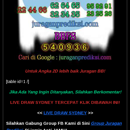
Untuk Angka 2D lebih baik Juragan BB!
[table id=1 /]
Jika Ada Yang Ingin Ditanyakan, Silahkan Berkomentar!
LIVE DRAW SYDNEY TERCEPAT KLIK DIBAWAH INI!
<<
LIVE DRAW SYDNEY
>>
Silahkan Gabung Group FB Kami di Sini
Group Juragan