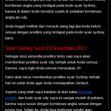
kombinasi angka yang terdapat pada kode syair Sydney,
karena di dalam kode tersebut sudah di sediakan kombinasi
angka jitu sdy.
Anda tinggal melihat dan meracik ulang lagi jika Anda belum
sesuai dengan prediksi yang terdapat pada kode syair sydney
kami.
Syair Sydney Senin 22 November 2021
Sebagai situs penyedia prediksi tentu saja saya akan
memberikan prediksi syair sdy terbaik untuk Anda semua.
Karena, saya ingin Anda semua merasakan JP.
Kami akan terus memberikan prediksi syair Sydney terbaik
hari ini untuk Anda agar Anda mendapatkan Jackpot.
Seperti yang telah saya katakan di atas kalau
bocoran
sydney
dan kode syair sdy saya ini sangat mudah di pahami,
karena saya susun dengan kombinasi angka sesuai dengan
posisi nya. Selain itu, Anda bisa berkreasi sendiri atau