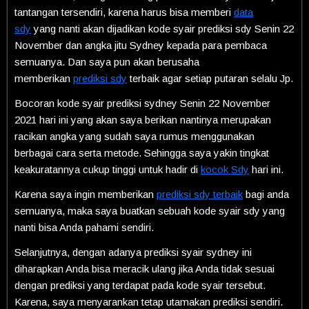
tantangan tersendiri, karena harus bisa memberi
data
sdy
yang nanti akan dijadikan kode syair prediksi sdy Senin 22
November dan angka jitu Sydney kepada para pembaca
semuanya. Dan saya pun akan berusaha
memberikan
prediksi sdy
terbaik agar setiap putaran selalu Jp.
Bocoran kode syair prediksi sydney Senin 22 November
2021 hari ini yang akan saya berikan nantinya merupakan
racikan angka yang sudah saya rumus menggunakan
berbagai cara serta metode. Sehingga saya yakin tingkat
keakuratannya cukup tinggi untuk hadir di
kocok Sdy
hari ini.
Karena saya ingin memberikan
prediksi sdy terbaik
bagi anda
semuanya, maka saya buatkan sebuah kode syair sdy yang
nanti bisa Anda pahami sendiri.
Selanjutnya, dengan adanya prediksi syair sydney ini
diharapkan Anda bisa meracik ulang jika Anda tidak sesuai
dengan prediksi yang terdapat pada kode syair tersebut.
Karena, saya menyarankan tetap utamakan prediksi sendiri.