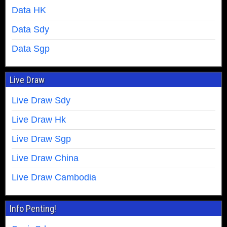
Data HK
Data Sdy
Data Sgp
Live Draw
Live Draw Sdy
Live Draw Hk
Live Draw Sgp
Live Draw China
Live Draw Cambodia
Info Penting!