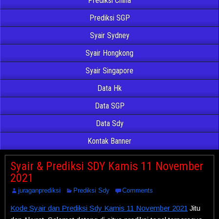
Prediksi China
Prediksi SGP
Syair Sydney
Syair Hongkong
Syair Singapore
Data Hk
Data SGP
Data Sdy
Kontak Banner
Syair & Prediksi SDY Kamis 11 November
2021
juraganprediksi
Prediksi Sdy
Comments
Kode Syair dan Prediksi Sdy Kamis 11 November 2021
Jitu