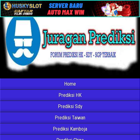
Home
Prediksi HK
Prediksi Sdy
Prediksi Taiwan
Prediksi Kamboja