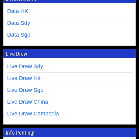
Data HK
Data Sdy
Data Sgp
Live Draw
Live Draw Sdy
Live Draw Hk
Live Draw Sgp
Live Draw China
Live Draw Cambodia
Info Penting!