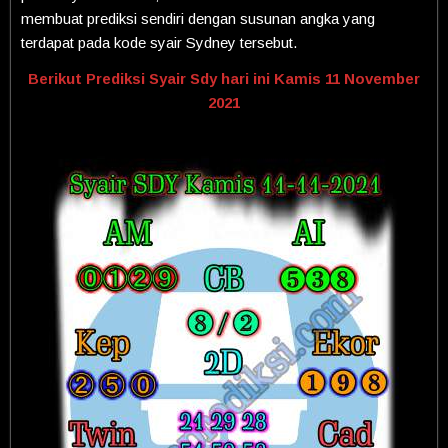
membuat prediksi sendiri dengan susunan angka yang
terdapat pada kode syair Sydney tersebut.
Berikut Prediksi Syair Sdy hari ini Kamis 11 November
2021