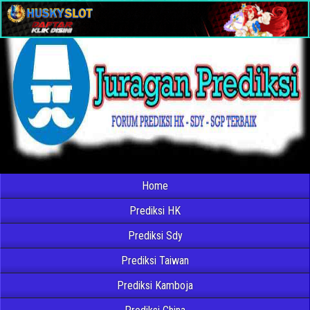
Home
Prediksi HK
Prediksi Sdy
Prediksi Taiwan
Prediksi Kamboja