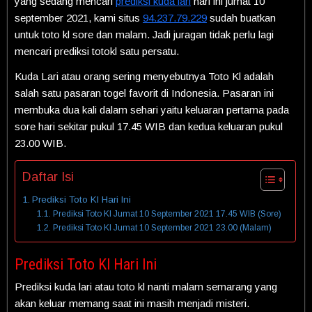
yang sedang mencari
prediksi kuda lari
hari ini jumat 10
september 2021, kami situs
94.237.79.229
sudah buatkan
untuk toto kl sore dan malam. Jadi juragan tidak perlu lagi
mencari prediksi totokl satu persatu.
Kuda Lari atau orang sering menyebutnya Toto Kl adalah
salah satu pasaran togel favorit di Indonesia. Pasaran ini
membuka dua kali dalam sehari yaitu keluaran pertama pada
sore hari sekitar pukul 17.45 WIB dan kedua keluaran pukul
23.00 WIB.
Daftar Isi
Prediksi Toto Kl Hari Ini
Prediksi Toto Kl Jumat 10 September 2021 17.45 WIB (Sore)
Prediksi Toto Kl Jumat 10 September 2021 23.00 (Malam)
Prediksi Toto Kl Hari Ini
Prediksi kuda lari atau toto kl nanti malam semarang yang
akan keluar memang saat ini masih menjadi misteri.