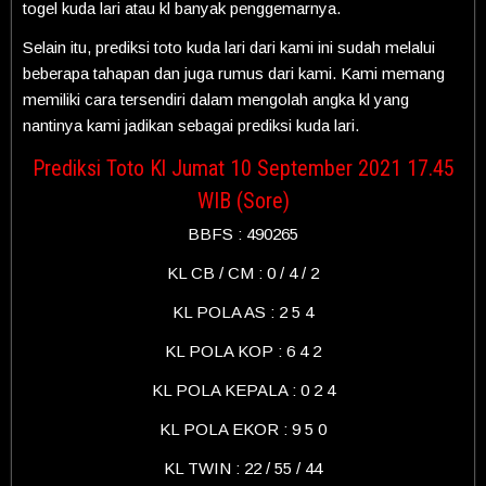
togel kuda lari atau kl banyak penggemarnya.
Selain itu, prediksi toto kuda lari dari kami ini sudah melalui
beberapa tahapan dan juga rumus dari kami. Kami memang
memiliki cara tersendiri dalam mengolah angka kl yang
nantinya kami jadikan sebagai prediksi kuda lari.
Prediksi Toto Kl Jumat 10 September 2021 17.45
WIB (Sore)
BBFS : 490265
KL CB / CM : 0 / 4 / 2
KL POLA AS : 2 5 4
KL POLA KOP : 6 4 2
KL POLA KEPALA : 0 2 4
KL POLA EKOR : 9 5 0
KL TWIN : 22 / 55 / 44