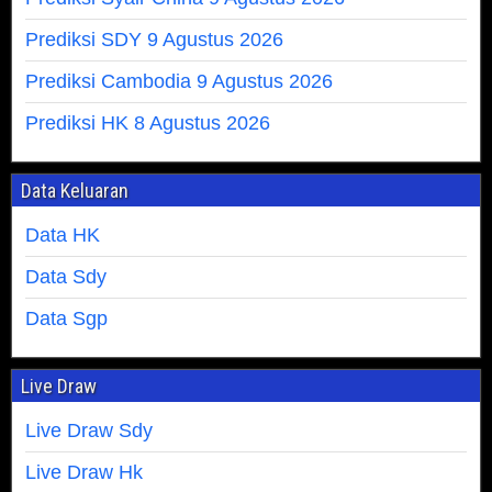
Prediksi SDY 9 Agustus 2026
Prediksi Cambodia 9 Agustus 2026
Prediksi HK 8 Agustus 2026
Data Keluaran
Data HK
Data Sdy
Data Sgp
Live Draw
Live Draw Sdy
Live Draw Hk