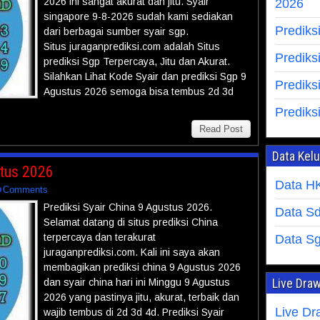
2026 ini sangat akurat dan jitu. Syair
2026
singapore 9-8-2026 sudah kami sediakan
Prediks
dari berbagai sumber syair sgp.
Situs juraganprediksi.com adalah Situs
Prediks
prediksi Sgp Terpercaya, Jitu dan Akurat.
Silahkan Lihat Kode Syair dan prediksi Sgp 9
Prediks
Agustus 2026 semoga bisa tembus 2d 3d
Prediks
Read Post
Data Kel
stus 2026
Data H
Comments
Prediksi Syair China 9 Agustus 2026.
Data S
Selamat datang di situs prediksi China
terpercaya dan terakurat
Data S
juraganprediksi.com. Kali ini saya akan
membagikan prediksi china 9 Agustus 2026
Live Dra
dan syair china hari ini Minggu 9 Agustus
2026 yang pastinya jitu, akurat, terbaik dan
Live Dr
wajib tembus di 2d 3d 4d. Prediksi Syair