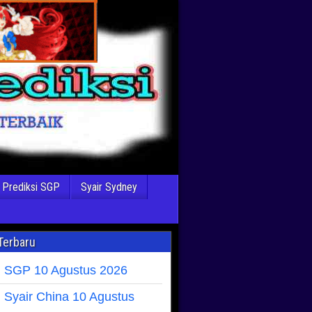
Prediksi SGP
Syair Sydney
Terbaru
i SGP 10 Agustus 2026
i Syair China 10 Agustus