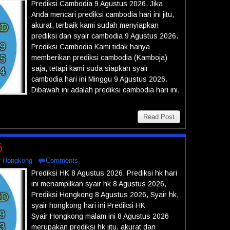
Prediksi Cambodia 9 Agustus 2026. Jika
Anda mencari prediksi cambodia hari ini jitu,
akurat, terbaik kami sudah menyiapkan
prediksi dan syair cambodia 9 Agustus 2026.
Prediksi Cambodia Kami tidak hanya
memberikan prediksi cambodia (Kamboja)
saja, tetapi kami suda siapkan syair
cambodia hari ini Minggu 9 Agustus 2026.
Dibawah ini adalah prediksi cambodia hari ini,
Read Post
6
r Hongkong
Comments
Prediksi HK 8 Agustus 2026. Prediksi hk hari
ini menampilkan syair hk 8 Agustus 2026,
Prediksi Hongkong 8 Agustus 2026, Syair hk,
syair hongkong hari ini Prediksi HK
Syair Hongkong malam ini 8 Agustus 2026
merupakan prediksi hk jitu, akurat dan