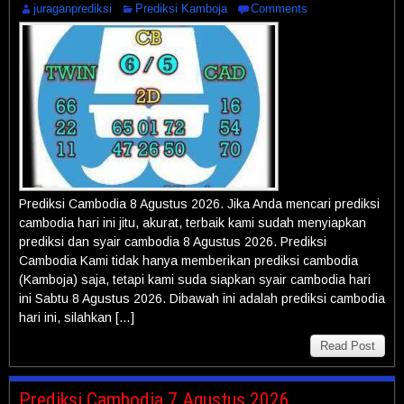
juraganprediksi
Prediksi Kamboja
Comments
Prediksi Cambodia 8 Agustus 2026. Jika Anda mencari prediksi
cambodia hari ini jitu, akurat, terbaik kami sudah menyiapkan
prediksi dan syair cambodia 8 Agustus 2026. Prediksi
Cambodia Kami tidak hanya memberikan prediksi cambodia
(Kamboja) saja, tetapi kami suda siapkan syair cambodia hari
ini Sabtu 8 Agustus 2026. Dibawah ini adalah prediksi cambodia
hari ini, silahkan […]
Read Post
Prediksi Cambodia 7 Agustus 2026