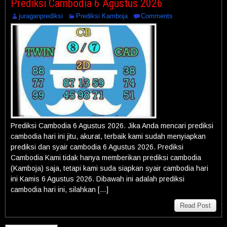
Prediksi Cambodia 6 Agustus 2026
juraganprediksi
Prediksi Kamboja
Comments
Prediksi Cambodia 6 Agustus 2026. Jika Anda mencari prediksi
cambodia hari ini jitu, akurat, terbaik kami sudah menyiapkan
prediksi dan syair cambodia 6 Agustus 2026. Prediksi
Cambodia Kami tidak hanya memberikan prediksi cambodia
(Kamboja) saja, tetapi kami suda siapkan syair cambodia hari
ini Kamis 6 Agustus 2026. Dibawah ini adalah prediksi
cambodia hari ini, silahkan […]
Read Post