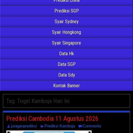
Prediksi China
Prediksi SGP
Syair Sydney
Syair Hongkong
Syair Singapore
Data Hk
Data SGP
Data Sdy
Kontak Banner
Tag:
Togel Kamboja Hari Ini
Prediksi Cambodia 11 Agustus 2026
juraganprediksi
Prediksi Kamboja
Comments