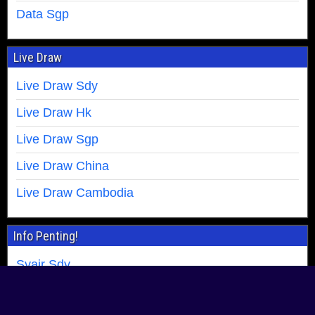
Data Sgp
Live Draw
Live Draw Sdy
Live Draw Hk
Live Draw Sgp
Live Draw China
Live Draw Cambodia
Info Penting!
Syair Sdy
Syair Sgp