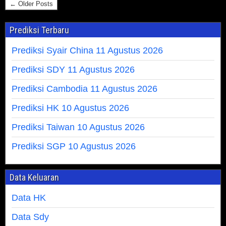
← Older Posts
Prediksi Terbaru
Prediksi Syair China 11 Agustus 2026
Prediksi SDY 11 Agustus 2026
Prediksi Cambodia 11 Agustus 2026
Prediksi HK 10 Agustus 2026
Prediksi Taiwan 10 Agustus 2026
Prediksi SGP 10 Agustus 2026
Data Keluaran
Data HK
Data Sdy