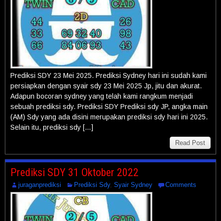
Prediksi SDY 23 Mei 2025. Prediksi Sydney hari ini sudah kami
persiapkan dengan syair sdy 23 Mei 2025 Jp, jitu dan akurat.
Adapun bocoran sydney yang telah kami rangkum menjadi
sebuah prediksi sdy. Prediksi SDY Prediksi sdy JP, angka main
(AM) Sdy yang ada disini merupakan prediksi sdy hari ini 2025.
Selain itu, prediksi sdy […]
Read Post
Prediksi SDY 31 Oktober 2022
juraganprediksi
Prediksi Sdy
,
Syair Sydney
Comments