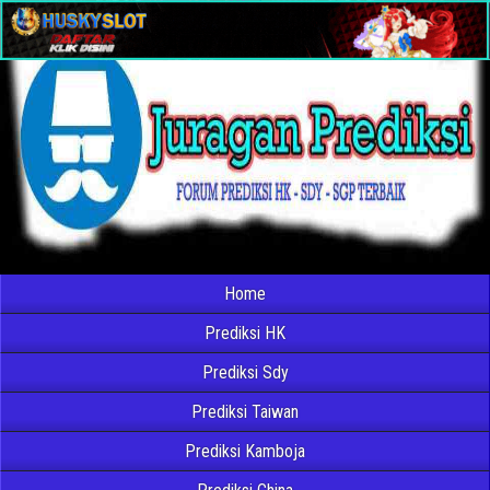
Home
Prediksi HK
Prediksi Sdy
Prediksi Taiwan
Prediksi Kamboja