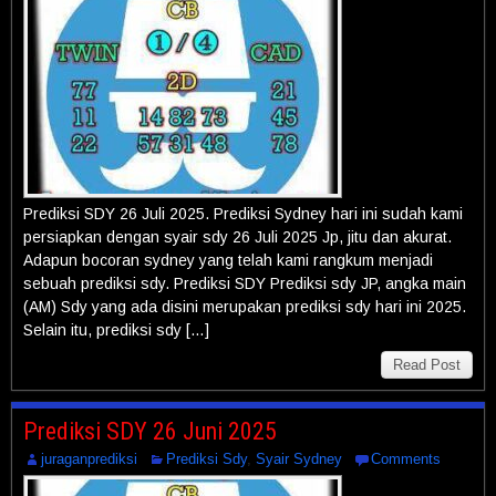
Prediksi SDY 26 Juli 2025. Prediksi Sydney hari ini sudah kami
persiapkan dengan syair sdy 26 Juli 2025 Jp, jitu dan akurat.
Adapun bocoran sydney yang telah kami rangkum menjadi
sebuah prediksi sdy. Prediksi SDY Prediksi sdy JP, angka main
(AM) Sdy yang ada disini merupakan prediksi sdy hari ini 2025.
Selain itu, prediksi sdy […]
Read Post
Prediksi SDY 26 Juni 2025
juraganprediksi
Prediksi Sdy
,
Syair Sydney
Comments