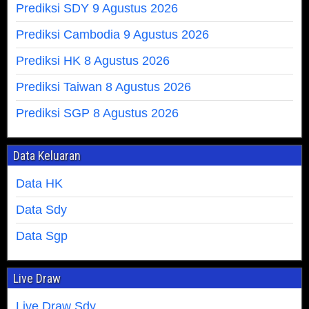
Prediksi SDY 9 Agustus 2026
Prediksi Cambodia 9 Agustus 2026
Prediksi HK 8 Agustus 2026
Prediksi Taiwan 8 Agustus 2026
Prediksi SGP 8 Agustus 2026
Data Keluaran
Data HK
Data Sdy
Data Sgp
Live Draw
Live Draw Sdy