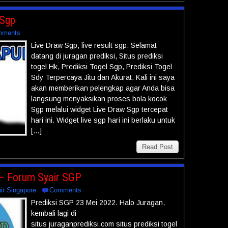
 Sgp
mments
Live Draw Sgp, live result sgp. Selamat
datang di juragan prediksi, Situs prediksi
togel Hk, Prediksi Togel Sgp, Prediksi Togel
Sdy Terpercaya Jitu dan Akurat. Kali ini saya
akan memberikan pelengkap agar Anda bisa
langsung menyaksikan proses bola kocok
Sgp melalui widget Live Draw Sgp tercepat
hari ini. Widget live sgp hari ini berlaku untuk
[…]
Read Post
 – Forum Syair SGP
ir Singapore
Comments
Prediksi SGP 23 Mei 2022. Halo Juragan,
kembali lagi di
situs juraganprediksi.com situs prediksi togel