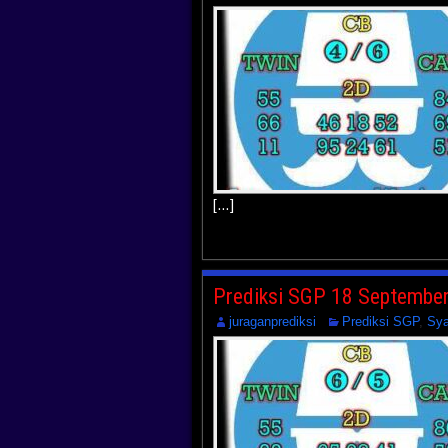
[…]
Prediksi SGP 18 Septembe
juraganprediksi
Prediksi SGP
,
Sya