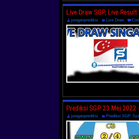
Live Draw SGP, Live Result
juraganprediksi
Live Draw
Co
Prediksi SGP 23 Mei 2022
juraganprediksi
Prediksi SGP
,
Sya