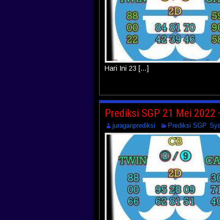
Hari Ini 23 […]
Prediksi SGP 21 Mei 2022 
juraganprediksi
Prediksi SGP
,
Sya