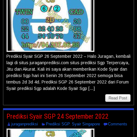
Prediksi Syair SGP 26 September 2022 – Halo Juragan, kembali
lagi di situs juraganprediksi.com situs prediksi Sgp Terpercaya,
Jitu dan Akurat. Kali ini saya akan memberikan Kode Syair dan
prediksi Sgp hari ini Senin 26 September 2022 semoga bisa
tembus 2d 3d 4d. Prediksi SGP 26 September 2022 dari Forum
Syair prediksi Sgp adalah Kode Syair Sgp […]
Read Post
Prediksi Syair SGP 24 September 2022
juraganprediksi
Prediksi SGP
,
Syair Singapore
Comments