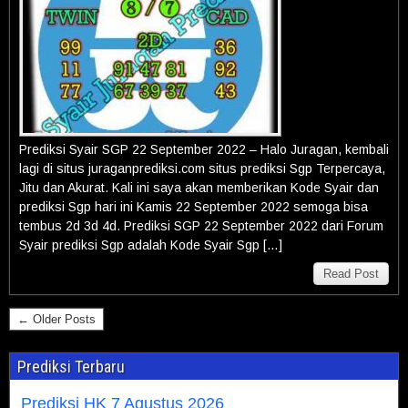
Prediksi Syair SGP 22 September 2022 – Halo Juragan, kembali
lagi di situs juraganprediksi.com situs prediksi Sgp Terpercaya,
Jitu dan Akurat. Kali ini saya akan memberikan Kode Syair dan
prediksi Sgp hari ini Kamis 22 September 2022 semoga bisa
tembus 2d 3d 4d. Prediksi SGP 22 September 2022 dari Forum
Syair prediksi Sgp adalah Kode Syair Sgp […]
Read Post
← Older Posts
Prediksi Terbaru
Prediksi HK 7 Agustus 2026