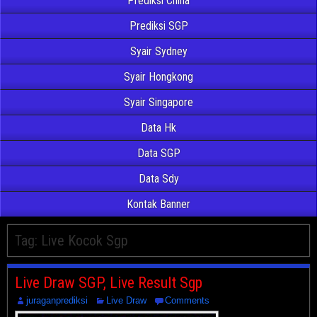
Prediksi China
Prediksi SGP
Syair Sydney
Syair Hongkong
Syair Singapore
Data Hk
Data SGP
Data Sdy
Kontak Banner
Tag:
Live Kocok Sgp
Live Draw SGP, Live Result Sgp
juraganprediksi
Live Draw
Comments