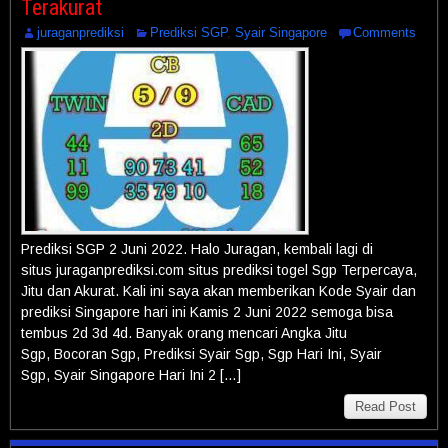
Terakurat
juraganprediksi
Prediksi SGP
,
Syair Singapore
Comments
Prediksi SGP 2 Juni 2022. Halo Juragan, kembali lagi di
situs juraganprediksi.com situs prediksi togel Sgp Terpercaya,
Jitu dan Akurat. Kali ini saya akan memberikan Kode Syair dan
prediksi Singapore hari ini Kamis 2 Juni 2022 semoga bisa
tembus 2d 3d 4d. Banyak orang mencari Angka Jitu
Sgp, Bocoran Sgp, Prediksi Syair Sgp, Sgp Hari Ini, Syair
Sgp, Syair Singapore Hari Ini 2 […]
Read Post