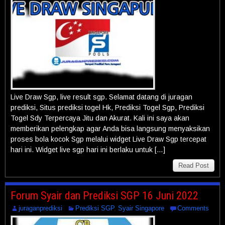
Live Draw Sgp, live result sgp. Selamat datang di juragan
prediksi, Situs prediksi togel Hk, Prediksi Togel Sgp, Prediksi
Togel Sdy Terpercaya Jitu dan Akurat. Kali ini saya akan
memberikan pelengkap agar Anda bisa langsung menyaksikan
proses bola kocok Sgp melalui widget Live Draw Sgp tercepat
hari ini. Widget live sgp hari ini berlaku untuk […]
Read Post
Forum Syair dan Prediksi SGP 16 Juni 2022
juraganprediksi
Prediksi SGP
,
Syair Singapore
Comments