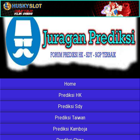
Home
Prediksi HK
Prediksi Sdy
Prediksi Taiwan
Prediksi Kamboja