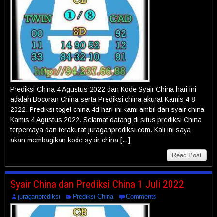
Prediksi China 4 Agustus 2022 dan Kode Syair China hari ini
adalah Bocoran China serta Prediksi china akurat Kamis 4 8
2022. Prediksi togel china 4d hari ini kami ambil dari syair china
Kamis 4 Agustus 2022. Selamat datang di situs prediksi China
terpercaya dan terakurat juraganprediksi.com. Kali ini saya
akan membagikan kode syair china […]
Read Post
Syair China dan Prediksi China 1 Juli 2022
juraganprediksi
Prediksi China
Comments