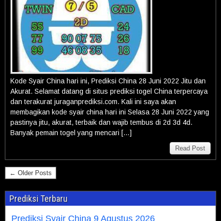
Kode Syair China hari ini, Prediksi China 28 Juni 2022 Jitu dan
Akurat. Selamat datang di situs prediksi togel China terpercaya
dan terakurat juraganprediksi.com. Kali ini saya akan
membagikan kode syair china hari ini Selasa 28 Juni 2022 yang
pastinya jitu, akurat, terbaik dan wajib tembus di 2d 3d 4d.
Banyak pemain togel yang mencari […]
Read Post
← Older Posts
Prediksi Terbaru
Prediksi Syair China 9 Agustus 2026