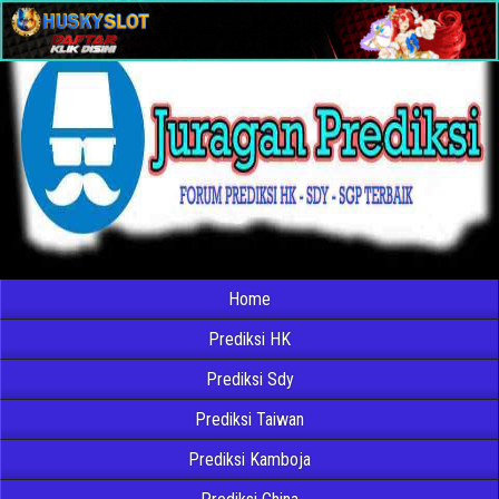
Home
Prediksi HK
Prediksi Sdy
Prediksi Taiwan
Prediksi Kamboja