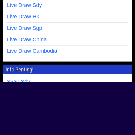
Live Draw Sdy
Live Draw Hk
Live Draw Sgp
Live Draw China
Live Draw Cambodia
Info Penting!
Syair Sdy
Syair Sgp
Syair Hk
Juragan Prediksi
© 2021 -
Live Draw Sdy
PHP Code Snippets
Powered By :
XYZScripts.com