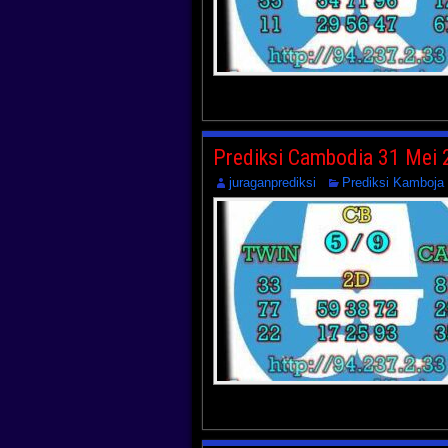
Prediksi Cambodia 31 Mei
juraganprediksi
Prediksi Kamboja