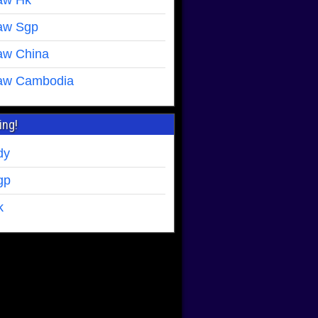
aw Hk
aw Sgp
aw China
raw Cambodia
ing!
dy
gp
k