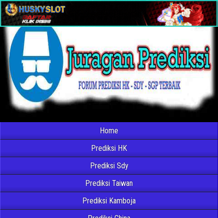
Home
Prediksi HK
Prediksi Sdy
Prediksi Taiwan
Prediksi Kamboja