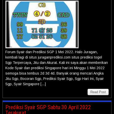
Forum Syair dan Prediksi SGP 1 Mei 2022. Halo Juragan,
kembali lagi di situs juraganprediksi.com situs prediksi togel
Sgp Terpercaya, Jitu dan Akurat. Kali ini saya akan memberikan
Kode Syair dan prediksi Singapore hari ini Minggu 1 Mei 2022
semoga bisa tembus 2d 3d 4d. Banyak orang mencari Angka
Jitu Sgp, Bocoran Sgp, Prediksi Syair Sgp, Sgp Hari Ini, Syair
Sgp, Syair Singapore […]
Read Post
Prediksi Syair SGP Sabtu 30 April 2022
Terakurat