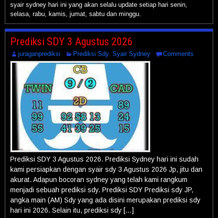
syair sydney hari ini yang akan selalu update setiap hari senin,
selasa, rabu, kamis, jumat, sabtu dan minggu.
Prediksi SDY 3 Agustus 2026
juraganprediksi
Prediksi Sdy
,
Syair Sydney
Comments
Prediksi SDY 3 Agustus 2026. Prediksi Sydney hari ini sudah
kami persiapkan dengan syair sdy 3 Agustus 2026 Jp, jitu dan
akurat. Adapun bocoran sydney yang telah kami rangkum
menjadi sebuah prediksi sdy. Prediksi SDY Prediksi sdy JP,
angka main (AM) Sdy yang ada disini merupakan prediksi sdy
hari ini 2026. Selain itu, prediksi sdy […]