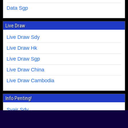
Data Sgp
Live Draw
Live Draw Sdy
Live Draw Hk
Live Draw Sgp
Live Draw China
Live Draw Cambodia
Info Penting!
Syair Sdy
Syair Sgp