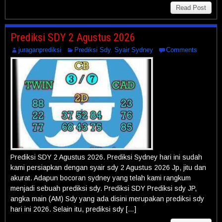
Read Post
Prediksi SDY 2 Agustus 2026
juraganprediksi
Prediksi Sdy
,
Syair Sydney
Comments
Prediksi SDY 2 Agustus 2026. Prediksi Sydney hari ini sudah
kami persiapkan dengan syair sdy 2 Agustus 2026 Jp, jitu dan
akurat. Adapun bocoran sydney yang telah kami rangkum
menjadi sebuah prediksi sdy. Prediksi SDY Prediksi sdy JP,
angka main (AM) Sdy yang ada disini merupakan prediksi sdy
hari ini 2026. Selain itu, prediksi sdy […]