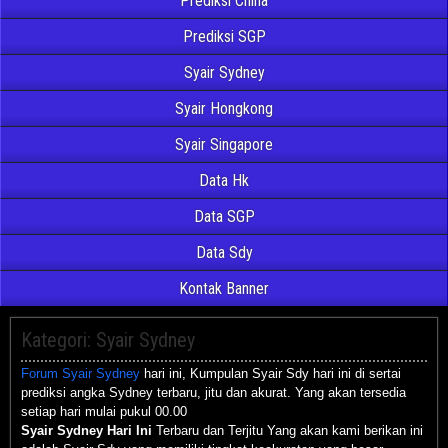
Prediksi China
Prediksi SGP
Syair Sydney
Syair Hongkong
Syair Singapore
Data Hk
Data SGP
Data Sdy
Kontak Banner
Kategori:
Syair Sydney
Forum Syair Sydney
hari ini, Kumpulan Syair Sdy hari ini di sertai
prediksi angka Sydney terbaru, jitu dan akurat. Yang akan tersedia
setiap hari mulai pukul 00.00
Syair Sydney Hari Ini
Terbaru dan Terjitu Yang akan kami berikan ini