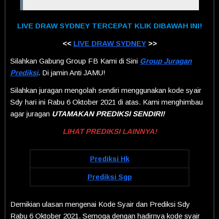
LIVE DRAW SYDNEY TERCEPAT KLIK DIBAWAH INI!
<<
LIVE DRAW SYDNEY
>>
Silahkan Gabung Group FB Kami di Sini
Group Juragan
Prediksi
. Di jamin Anti JAMU!
Silahkan juragan mengolah sendiri menggunakan kode syair
Sdy hari ini Rabu 6 Oktober 2021 di atas. Kami menghimbau
agar juragan
UTAMAKAN PREDIKSI SENDIRI!
LIHAT PREDIKSI LAINNYA!
Prediksi Hk
Prediksi Sgp
Demikian ulasan mengenai Kode Syair dan Prediksi Sdy
Rabu 6 Oktober 2021. Semoga dengan hadirnya kode syair