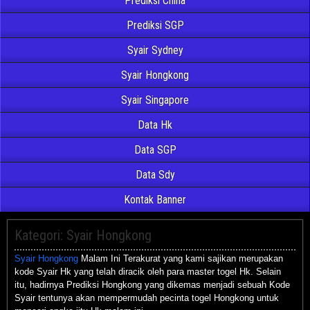
Prediksi China
Prediksi SGP
Syair Sydney
Syair Hongkong
Syair Singapore
Data Hk
Data SGP
Data Sdy
Kontak Banner
Kategori:
Syair Hongkong
Syair Hongkong
Malam Ini Terakurat yang kami sajikan merupakan
kode Syair Hk yang telah diracik oleh para master togel Hk. Selain
itu, hadirnya Prediksi Hongkong yang dikemas menjadi sebuah Kode
Syair tentunya akan mempermudah pecinta togel Hongkong untuk