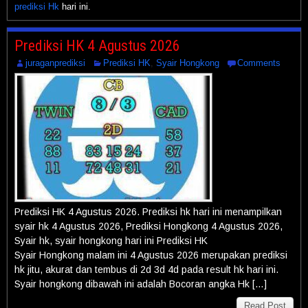
prediksi Hk
hari ini.
Prediksi HK 4 Agustus 2026
juraganprediksi
Prediksi HK
,
Syair Hongkong
Comments
Prediksi HK 4 Agustus 2026. Prediksi hk hari ini menampilkan
syair hk 4 Agustus 2026, Prediksi Hongkong 4 Agustus 2026,
Syair hk, syair hongkong hari ini Prediksi HK
Syair Hongkong malam ini 4 Agustus 2026 merupakan prediksi
hk jitu, akurat dan tembus di 2d 3d 4d pada result hk hari ini.
Syair hongkong dibawah ini adalah Bocoran angka Hk […]
Read Post