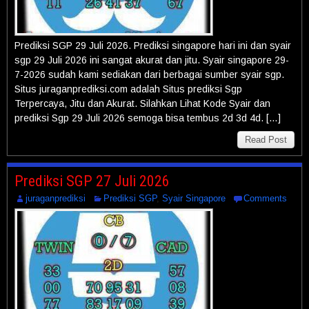
Prediksi SGP 29 Juli 2026. Prediksi singapore hari ini dan syair
sgp 29 Juli 2026 ini sangat akurat dan jitu. Syair singapore 29-
7-2026 sudah kami sediakan dari berbagai sumber syair sgp.
Situs juraganprediksi.com adalah Situs prediksi Sgp
Terpercaya, Jitu dan Akurat. Silahkan Lihat Kode Syair dan
prediksi Sgp 29 Juli 2026 semoga bisa tembus 2d 3d 4d. […]
Read Post
Prediksi SGP 27 Juli 2026
juraganprediksi
Prediksi SGP
,
Syair Singapore
Comments