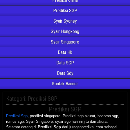
Prediksi China
Prediksi SGP
Syair Sydney
Syair Hongkong
Syair Singapore
Data Hk
Data SGP
Data Sdy
Kontak Banner
Kategori:
Prediksi SGP
Prediksi SGP
Prediksi Sgp
, prediksi singapore, Prediksi sgp akurat, bocoran sgp,
rumus sgp, Syair Singapore, syair sgp hari ini jitu dan akurat
Selamat datang di
Prediksi Sgp
dari juraganprediksi.com sebagai