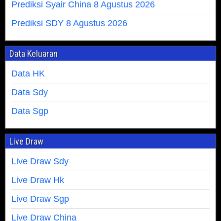
Prediksi Syair China 8 Agustus 2026
Prediksi SDY 8 Agustus 2026
Data Keluaran
Data HK
Data Sdy
Data Sgp
Live Draw
Live Draw Sdy
Live Draw Hk
Live Draw Sgp
Live Draw China