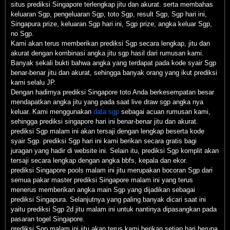
situs prediksi Singapore terlengkap jitu dan akurat. serta membahas
keluaran Sgp, pengeluaran Sgp, toto Sgp, result Sgp, Sgp hari ini,
Singapura prize, keluaran Sgp hari ini, Sgp prize, angka keluar Sgp,
no Sgp.
Kami akan terus memberikan prediksi Sgp secara lengkap, jitu dan
akurat dengan kombinasi angka jitu sgp hasil dari rumusan kami.
Banyak sekali bukti bahwa angka yang terdapat pada kode syair Sgp
benar-benar jitu dan akurat, sehingga banyak orang yang ikut prediksi
kami selalu JP.
Dengan hadirnya prediksi Singapore toto Anda berkesempatan besar
mendapatkan angka jitu yang pada saat live draw sgp angka nya
keluar. Kami menggunakan
data sgp
sebagai acuan rumusan kami,
sehingga prediksi singapore hari ini benar-benar jitu dan akurat.
prediksi Sgp malam ini akan tersaji dengan lengkap beserta kode
syair Sgp. prediksi Sgp hari ini kami berikan secara gratis bagi
juragan yang hadir di website ini. Selain itu, prediksi Sgp komplit akan
tersaji secara lengkap dengan angka bbfs, kepala dan ekor.
prediksi Singapore pools malam ini jitu merupakan bocoran Sgp dari
semua pakar master prediksi Singapore malam ini yang terus
menerus memberikan angka main Sgp yang dijadikan sebagai
prediksi Singapura. Selanjutnya yang paling banyak dicari saat ini
yaitu prediksi Sgp 2d jitu malam ini untuk nantinya dipasangkan pada
pasaran togel Singapore.
prediksi Sgp malam ini jitu akan terus kami berikan setiap hari berupa