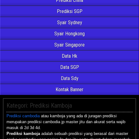
Prediksi China
Prediksi SGP
Syair Sydney
Syair Hongkong
Syair Singapore
Data Hk
Data SGP
Data Sdy
Kontak Banner
Kategori:
Prediksi Kamboja
Prediksi cambodia
atau kamboja yang ada di juragan prediksi
merupakan prediksi cambodia jp master jitu dan akurat serta wajib
masuk di 2d 3d 4d.
Prediksi kamboja
adalah sebuah prediksi yang berasal dari master