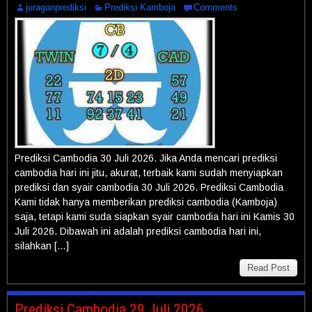
juraganprediksi
Prediksi Kamboja
Comments
Prediksi Cambodia 30 Juli 2026. Jika Anda mencari prediksi
cambodia hari ini jitu, akurat, terbaik kami sudah menyiapkan
prediksi dan syair cambodia 30 Juli 2026. Prediksi Cambodia
Kami tidak hanya memberikan prediksi cambodia (Kamboja)
saja, tetapi kami suda siapkan syair cambodia hari ini Kamis 30
Juli 2026. Dibawah ini adalah prediksi cambodia hari ini,
silahkan […]
Read Post
Prediksi Cambodia 29 Juli 2026