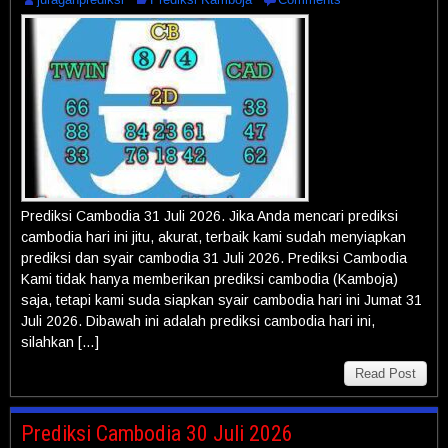
Prediksi Cambodia 31 Juli 2026. Jika Anda mencari prediksi
cambodia hari ini jitu, akurat, terbaik kami sudah menyiapkan
prediksi dan syair cambodia 31 Juli 2026. Prediksi Cambodia
Kami tidak hanya memberikan prediksi cambodia (Kamboja)
saja, tetapi kami suda siapkan syair cambodia hari ini Jumat 31
Juli 2026. Dibawah ini adalah prediksi cambodia hari ini,
silahkan […]
Read Post
Prediksi Cambodia 30 Juli 2026