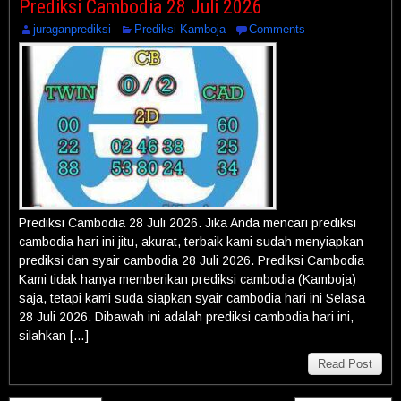
Prediksi Cambodia 28 Juli 2026
juraganprediksi
Prediksi Kamboja
Comments
Prediksi Cambodia 28 Juli 2026. Jika Anda mencari prediksi
cambodia hari ini jitu, akurat, terbaik kami sudah menyiapkan
prediksi dan syair cambodia 28 Juli 2026. Prediksi Cambodia
Kami tidak hanya memberikan prediksi cambodia (Kamboja)
saja, tetapi kami suda siapkan syair cambodia hari ini Selasa
28 Juli 2026. Dibawah ini adalah prediksi cambodia hari ini,
silahkan […]
Read Post