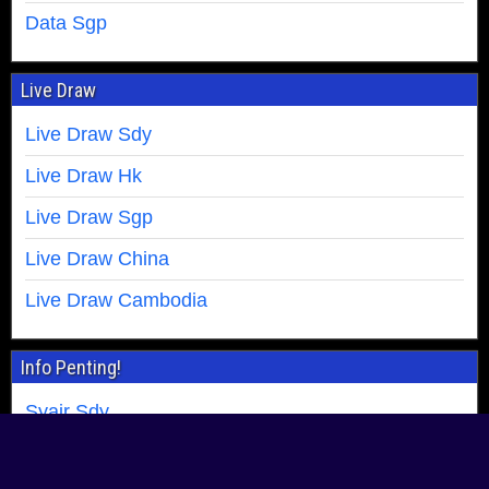
Data Sgp
Live Draw
Live Draw Sdy
Live Draw Hk
Live Draw Sgp
Live Draw China
Live Draw Cambodia
Info Penting!
Syair Sdy
Syair Sgp