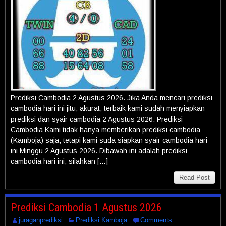
Prediksi Cambodia 2 Agustus 2026. Jika Anda mencari prediksi
cambodia hari ini jitu, akurat, terbaik kami sudah menyiapkan
prediksi dan syair cambodia 2 Agustus 2026. Prediksi
Cambodia Kami tidak hanya memberikan prediksi cambodia
(Kamboja) saja, tetapi kami suda siapkan syair cambodia hari
ini Minggu 2 Agustus 2026. Dibawah ini adalah prediksi
cambodia hari ini, silahkan […]
Read Post
Prediksi Cambodia 1 Agustus 2026
juraganprediksi
Prediksi Kamboja
Comments