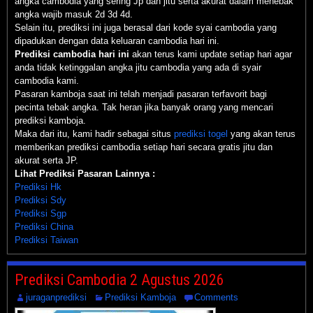
angka cambodia yang sering Jp dan jitu serta akurat dalam menebak
angka wajib masuk 2d 3d 4d.
Selain itu, prediksi ini juga berasal dari kode syai cambodia yang
dipadukan dengan data keluaran cambodia hari ini.
Prediksi cambodia hari ini
akan terus kami update setiap hari agar
anda tidak ketinggalan angka jitu cambodia yang ada di syair
cambodia kami.
Pasaran kamboja saat ini telah menjadi pasaran terfavorit bagi
pecinta tebak angka. Tak heran jika banyak orang yang mencari
prediksi kamboja.
Maka dari itu, kami hadir sebagai situs
prediksi togel
yang akan terus
memberikan prediksi cambodia setiap hari secara gratis jitu dan
akurat serta JP.
Lihat Prediksi Pasaran Lainnya :
Prediksi Hk
Prediksi Sdy
Prediksi Sgp
Prediksi China
Prediksi Taiwan
Prediksi Cambodia 2 Agustus 2026
juraganprediksi
Prediksi Kamboja
Comments