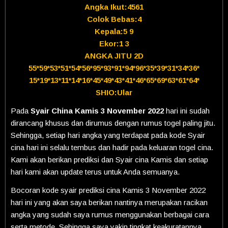
Angka Ikut:4561
Colok Bebas:4
Kepala:5 9
Ekor:1 3
ANGKA JITU 2D
55*59*53*51*54*56*95*93*91*94*96*35*39*31*34*36*
15*19*13*11*14*16*45*49*43*41*46*65*69*63*61*64*
SHIO:Ular
Pada
Syair China Kamis 3 November 2022
hari ini sudah
dirancang khusus dan dirumus dengan rumus togel paling jitu.
Sehingga, setiap hari angka yang terdapat pada kode Syair
cina hari ini selalu tembus dan hadir pada keluaran togel cina.
Kami akan berikan prediksi dan Syair cina Kamis dan setiap
hari kami akan update terus untuk Anda semuanya.
Bocoran kode syair prediksi cina Kamis 3 November 2022
hari ini yang akan saya berikan nantinya merupakan racikan
angka yang sudah saya rumus menggunakan berbagai cara
serta metode. Sehingga saya yakin tingkat keakuratannya