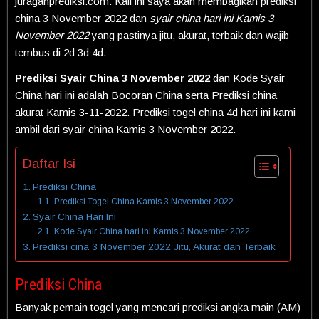
juraganprediksi.com. Kali ini saya akan membagikan prediksi
china 3 November 2022 dan
syair china hari ini Kamis 3
November 2022
yang pastinya jitu, akurat, terbaik dan wajib
tembus di 2d 3d 4d.
Prediksi Syair China 3 November 2022
dan Kode Syair
China hari ini adalah Bocoran China serta Prediksi china
akurat Kamis 3-11-2022. Prediksi togel china 4d hari ini kami
ambil dari syair china Kamis 3 November 2022.
Daftar Isi
Prediksi China
Prediksi Togel China Kamis 3 November 2022
Syair China Hari Ini
Kode Syair China hari ini Kamis 3 November 2022
Prediksi cina 3 November 2022 Jitu, Akurat dan Terbaik
Prediksi China
Banyak pemain togel yang mencari prediksi angka main (AM)