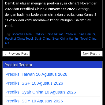
Demikian ulasan mengenai prediksi syair china 3 November
2022 dan
Prediksi China 3 November 2022
. Semoga
dengan hadirnya kode syair china dan prediksi cina Kamis 3-
11-2022 dari kami membawa keberuntungan. Salam Satu
Hobi.
Tag:
Bocoran China
,
Prediksi China Akurat
,
Prediksi China Hari Ini
,
Prediksi China Togel
,
Syair China
,
Syair China Hari Ini
,
Togel China
4D
← Previous Post
Next Post →
Prediksi Terbaru
Prediksi Taiwan 10 Agustus 2026
Prediksi SGP 10 Agustus 2026
Prediksi Syair China 10 Agustus 2026
Prediksi SDY 10 Agustus 2026