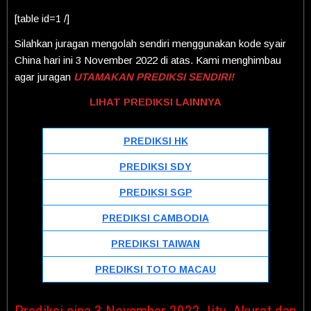
[table id=1 /]
Silahkan juragan mengolah sendiri menggunakan kode syair
China hari ini 3 November 2022 di atas. Kami menghimbau
agar juragan
UTAMAKAN PREDIKSI SENDIRI!
LIHAT PREDIKSI LAINNYA
PREDIKSI HK
PREDIKSI SDY
PREDIKSI SGP
PREDIKSI CAMBODIA
PREDIKSI TAIWAN
PREDIKSI TOTO MACAU