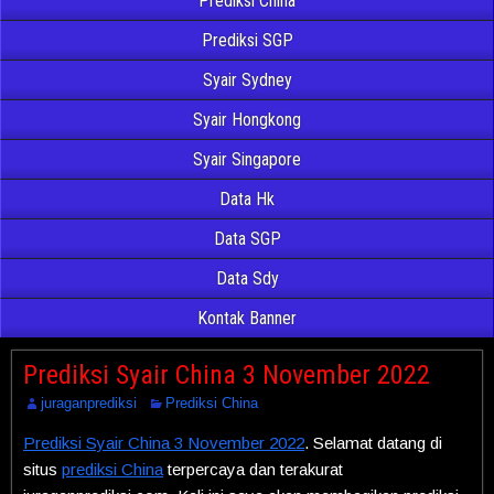
Prediksi China
Prediksi SGP
Syair Sydney
Syair Hongkong
Syair Singapore
Data Hk
Data SGP
Data Sdy
Kontak Banner
Prediksi Syair China 3 November 2022
juraganprediksi
Prediksi China
Prediksi Syair China 3 November 2022
. Selamat datang di
situs
prediksi China
terpercaya dan terakurat