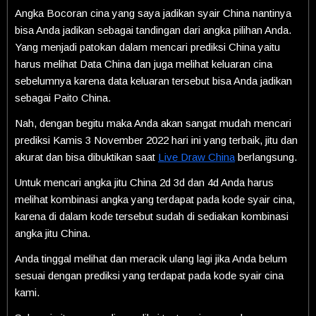
Angka Bocoran cina yang saya jadikan syair China nantinya
bisa Anda jadikan sebagai tandingan dari angka pilihan Anda.
Yang menjadi patokan dalam mencari prediksi China yaitu
harus melihat Data China dan juga melihat keluaran cina
sebelumnya karena data keluaran tersebut bisa Anda jadikan
sebagai Paito China.
Nah, dengan begitu maka Anda akan sangat mudah mencari
prediksi Kamis 3 November 2022 hari ini yang terbaik, jitu dan
akurat dan bisa dibuktikan saat
Live Draw China
berlangsung.
Untuk mencari angka jitu China 2d 3d dan 4d Anda harus
melihat kombinasi angka yang terdapat pada kode syair cina,
karena di dalam kode tersebut sudah di sediakan kombinasi
angka jitu China.
Anda tinggal melihat dan meracik ulang lagi jika Anda belum
sesuai dengan prediksi yang terdapat pada kode syair cina
kami.