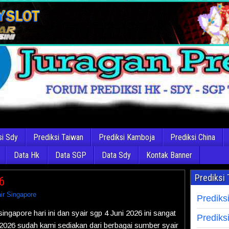
si Sdy
Prediksi Taiwan
Prediksi Kamboja
Prediksi China
Data Hk
Data SGP
Data Sdy
Kontak Banner
Prediksi 
6
ir Singapore
Prediks
 singapore hari ini dan syair sgp 4 Juni 2026 ini sangat
Prediks
6-2026 sudah kami sediakan dari berbagai sumber syair