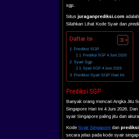
sgp.
Situs
juraganprediksi.com
adalah
Silahkan Lihat Kode Syair dan
predi
Daftar Isi
Prediksi SGP
Prediksi SGP 4 Juni 2026
Syair Sgp
Syair SGP 4 Juni 2026
Prediksi Syair SGP Hari Ini
Prediksi SGP
Banyak orang mencari Angka Jitu Sg
Singapore Hari Ini 4 Juni 2026. Dan
syair Singapore paling jitu dan akura
Kode
Syair Singapore
dan
prediksi
secara jelas pada kode syair singa