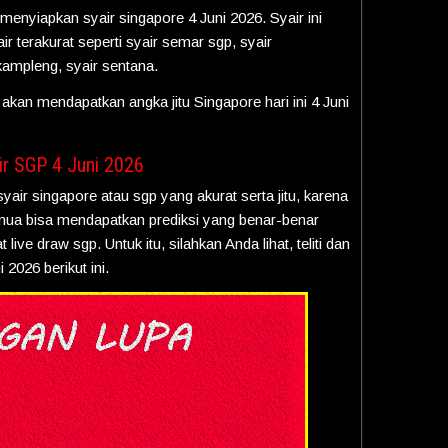
 menyiapkan syair singapore 4 Juni 2026. Syair ini
r terakurat seperti syair semar sgp, syair
kampleng, syair sentana.
kan mendapatkan angka jitu Singapore hari ini 4 Juni
ir SGP 4 Juni 2026
ir singapore atau sgp yang akurat serta jitu, karena
mua bisa mendapatkan prediksi yang benar-benar
live draw sgp. Untuk itu, silahkan Anda lihat, teliti dan
 2026 berikut ini.