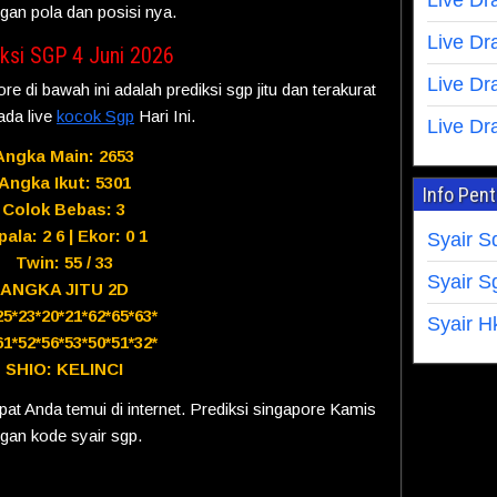
Live Dr
gan pola dan posisi nya.
Live Dr
ksi SGP 4 Juni 2026
Live Dr
re di bawah ini adalah prediksi sgp jitu dan terakurat
ada live
kocok Sgp
Hari Ini.
Live D
Angka Main: 2653
Angka Ikut: 5301
Info Pent
Colok Bebas: 3
ala: 2 6 | Ekor: 0 1
Syair S
Twin: 55 / 33
Syair S
ANGKA JITU 2D
25*23*20*21*62*65*63*
Syair H
61*52*56*53*50*51*32*
SHIO: KELINCI
pat Anda temui di internet. Prediksi singapore Kamis
gan kode syair sgp.