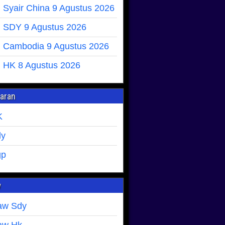
i Syair China 9 Agustus 2026
i SDY 9 Agustus 2026
i Cambodia 9 Agustus 2026
i HK 8 Agustus 2026
uaran
K
dy
gp
w
aw Sdy