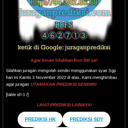
Agar Aman Silahkan Bos BB ya!
Silahkan juragan mengolah sendiri menggunakan syair Sgp
hari ini Kamis 3 November 2022 di atas. Kami menghimbau
agar juragan
UTAMAKAN PREDIKSI SENDIRI!
[table id=1 /]
LIHAT PREDIKSI LAINNYA!
PREDIKSI HK
PREDIKSI SDY