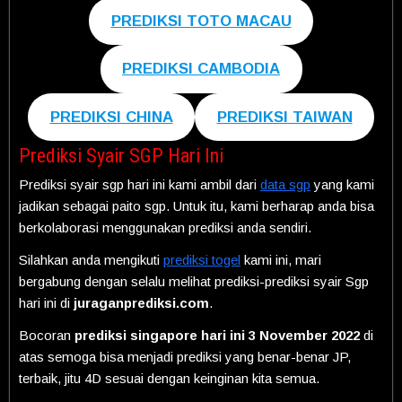
PREDIKSI TOTO MACAU
PREDIKSI CAMBODIA
PREDIKSI CHINA
PREDIKSI TAIWAN
Prediksi Syair SGP Hari Ini
Prediksi syair sgp hari ini kami ambil dari
data sgp
yang kami
jadikan sebagai paito sgp. Untuk itu, kami berharap anda bisa
berkolaborasi menggunakan prediksi anda sendiri.
Silahkan anda mengikuti
prediksi togel
kami ini, mari
bergabung dengan selalu melihat prediksi-prediksi syair Sgp
hari ini di
juraganprediksi.com
.
Bocoran
prediksi singapore hari ini 3 November 2022
di
atas semoga bisa menjadi prediksi yang benar-benar JP,
terbaik, jitu 4D sesuai dengan keinginan kita semua.