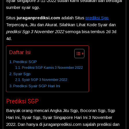
Syair singapore 3-11-2022 sudah kami sediakan dari berbagai
sumber syair sgp.
Situs
juraganprediksi.com
adalah Situs
prediksi Sgp
Terpercaya, Jitu dan Akurat. Silahkan Lihat Kode Syair dan
prediksi Sgp 3 November 2022
semoga bisa tembus 2d 3d
4d.
Daftar Isi
Prediksi SGP
Prediksi SGP Kamis 3 November 2022
Syair Sgp
Syair SGP 3 November 2022
Prediksi Syair SGP Hari Ini
Prediksi SGP
Banyak orang mencari Angka Jitu Sgp, Bocoran Sgp, Sgp
Hari Ini, Syair Sgp, Syair Singapore Hari Ini 3 November
2022. Dan hanya di juraganprediksi.com sajalah prediksi dan