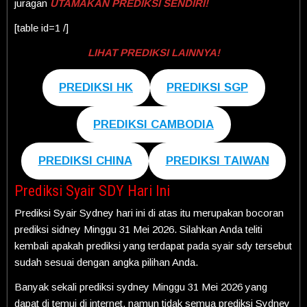
juragan
UTAMAKAN PREDIKSI SENDIRI!
[table id=1 /]
LIHAT PREDIKSI LAINNYA!
PREDIKSI HK
PREDIKSI SGP
PREDIKSI CAMBODIA
PREDIKSI CHINA
PREDIKSI TAIWAN
Prediksi Syair SDY Hari Ini
Prediksi Syair Sydney hari ini di atas itu merupakan bocoran
prediksi sidney Minggu 31 Mei 2026. Silahkan Anda teliti
kembali apakah prediksi yang terdapat pada syair sdy tersebut
sudah sesuai dengan angka pilihan Anda.
Banyak sekali prediksi sydney Minggu 31 Mei 2026 yang
dapat di temui di internet, namun tidak semua prediksi Sydney