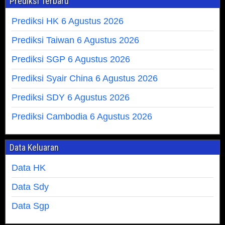
Prediksi Terbaru
Prediksi HK 6 Agustus 2026
Prediksi Taiwan 6 Agustus 2026
Prediksi SGP 6 Agustus 2026
Prediksi Syair China 6 Agustus 2026
Prediksi SDY 6 Agustus 2026
Prediksi Cambodia 6 Agustus 2026
Data Keluaran
Data HK
Data Sdy
Data Sgp