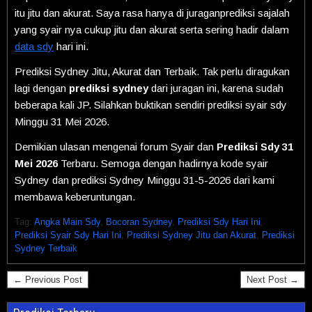
itu jitu dan akurat. Saya rasa hanya di juraganprediksi sajalah
yang syair nya cukup jitu dan akurat serta sering hadir dalam
data sdy
hari ini.
Prediksi Sydney Jitu, Akurat dan Terbaik. Tak perlu diragukan
lagi dengan
prediksi sydney
dari juragan ini, karena sudah
beberapa kali JP. Silahkan buktikan sendiri prediksi syair sdy
Minggu 31 Mei 2026.
Demikian ulasan mengenai forum Syair dan
Prediksi Sdy 31
Mei 2026
Terbaru. Semoga dengan hadirnya kode syair
Sydney dan prediksi Sydney Minggu 31-5-2026 dari kami
membawa keberuntungan.
Tag:
Angka Main Sdy
,
Bocoran Sydney
,
Prediksi Sdy Hari Ini
,
Prediksi Syair Sdy Hari Ini
,
Prediksi Sydney Jitu dan Akurat
,
Prediksi
Sydney Terbaik
← Previous Post
Next Post →