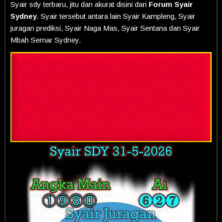
Syair sdy terbaru, jitu dan akurat disini dari
Forum Syair
Sydney
. Syair tersebut antara lain Syair Kampleng, Syair
juragan prediksi, Syair Naga Mas, Syair Sentana dan Syair
Mbah Semar Sydney.