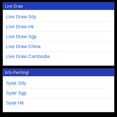
Live Draw
Live Draw Sdy
Live Draw Hk
Live Draw Sgp
Live Draw China
Live Draw Cambodia
Info Penting!
Syair Sdy
Syair Sgp
Syair Hk