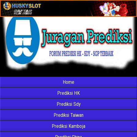
Home
Prediksi HK
Prediksi Sdy
Prediksi Taiwan
Prediksi Kamboja