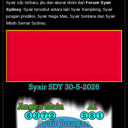
Syair sdy terbaru, jitu dan akurat disini dari
Forum Syair
Sydney
. Syair tersebut antara lain Syair Kampleng, Syair
juragan prediksi, Syair Naga Mas, Syair Sentana dan Syair
Mbah Semar Sydney.