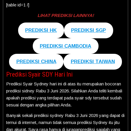
[table id=1 /]
LIHAT PREDIKSI LAINNYA!
PREDIKSI HK
PREDIKSI SGP
PREDIKSI CAMBODIA
PREDIKSI CHINA
PREDIKSI TAIWAN
Prediksi Syair SDY Hari Ini
Prediksi Syair Sydney hari ini di atas itu merupakan bocoran
prediksi sidney Rabu 3 Juni 2026. Silahkan Anda teliti kembali
apakah prediksi yang terdapat pada syair sdy tersebut sudah
sesuai dengan angka pilihan Anda.
Banyak sekali prediksi sydney Rabu 3 Juni 2026 yang dapat di
temui di internet, namun tidak semua prediksi Sydney itu jitu
dan akurat. Saya rasa hanya di juraganprediksi sajalah yang