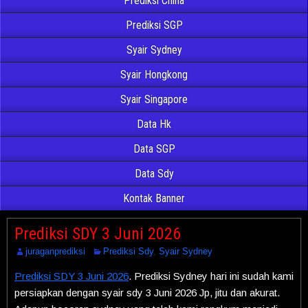
Prediksi China
Prediksi SGP
Syair Sydney
Syair Hongkong
Syair Singapore
Data Hk
Data SGP
Data Sdy
Kontak Banner
Prediksi SDY 3 Juni 2026
juraganprediksi
Prediksi Sdy
,
Syair Sydney
Prediksi SDY 3 Juni 2026
. Prediksi Sydney hari ini sudah kami
persiapkan dengan syair sdy 3 Juni 2026 Jp, jitu dan akurat.