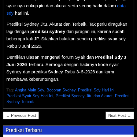
syair nya cukup jitu dan akurat serta sering hadir dalam
data
sdy
hari ini.
Prediksi Sydney Jitu, Akurat dan Terbaik. Tak perlu diragukan
lagi dengan
prediksi sydney
dari juragan ini, karena sudah
beberapa kali JP. Silahkan buktikan sendiri prediksi syair sdy
Rabu 3 Juni 2026.
Demikian ulasan mengenai forum Syair dan
Prediksi Sdy 3
Juni 2026
Terbaru. Semoga dengan hadirnya kode syair
Sydney dan prediksi Sydney Rabu 3-6-2026 dari kami
membawa keberuntungan.
Tag:
Angka Main Sdy
,
Bocoran Sydney
,
Prediksi Sdy Hari Ini
,
Prediksi Syair Sdy Hari Ini
,
Prediksi Sydney Jitu dan Akurat
,
Prediksi
Sydney Terbaik
← Previous Post
Next Post →
Prediksi Terbaru