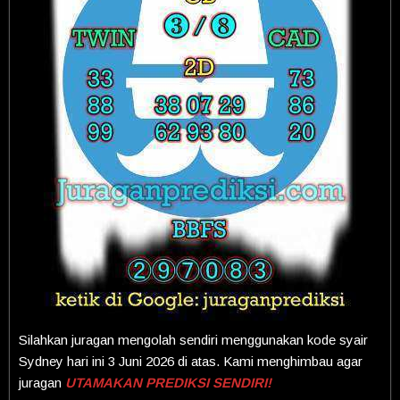
Silahkan juragan mengolah sendiri menggunakan kode syair
Sydney hari ini 3 Juni 2026 di atas. Kami menghimbau agar
juragan
UTAMAKAN PREDIKSI SENDIRI!