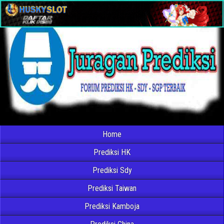
Home
Prediksi HK
Prediksi Sdy
Prediksi Taiwan
Prediksi Kamboja