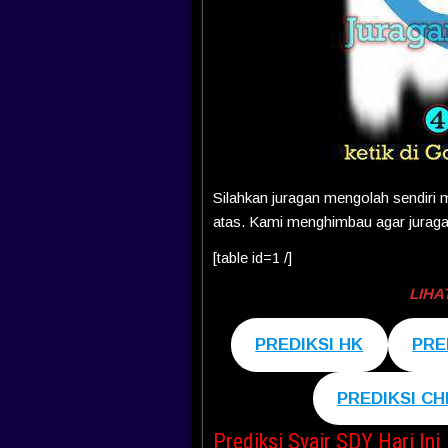
Silahkan juragan mengolah sendiri m
atas. Kami menghimbau agar jurag
[table id=1 /]
LIHA
PREDIKSI HK
PRE
PREDIKSI CH
Prediksi Syair SDY Hari Ini