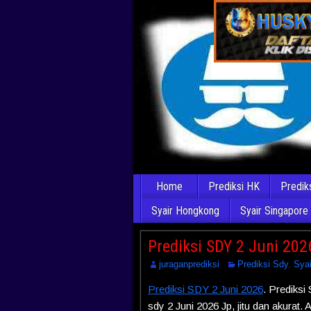
Home
Prediksi HK
Predik
Syair Hongkong
Syair Singapore
Prediksi SDY 2 Juni 202
juraganprediksi
Prediksi Sdy
,
Sya
Prediksi SDY 2 Juni 2026
. Prediksi
sdy 2 Juni 2026 Jp, jitu dan akura