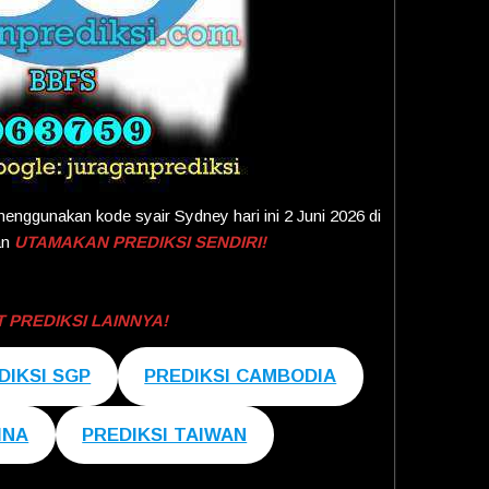
enggunakan kode syair Sydney hari ini 2 Juni 2026 di
an
UTAMAKAN PREDIKSI SENDIRI!
T PREDIKSI LAINNYA!
DIKSI SGP
PREDIKSI CAMBODIA
INA
PREDIKSI TAIWAN