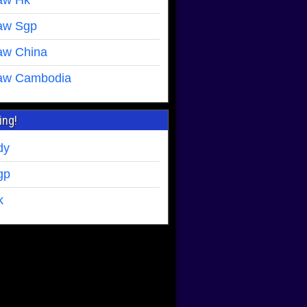
aw Hk
aw Sgp
aw China
raw Cambodia
ing!
dy
gp
k