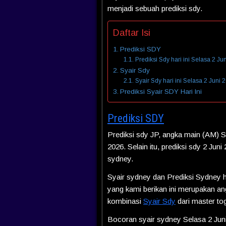
menjadi sebuah prediksi sdy.
Daftar Isi
Prediksi SDY
Prediksi Sdy hari ini Selasa 2 Ju
Syair Sdy
Syair Sdy hari ini Selasa 2 Juni 
Prediksi Syair SDY Hari Ini
Prediksi SDY
Prediksi sdy JP, angka main (AM) Sd
2026. Selain itu, prediksi sdy 2 Juni 
sydney.
Syair sydney dan Prediksi Sydney ha
yang kami berikan ini merupakan an
kombinasi
Syair Sdy
dari master tog
Bocoran syair sydney Selasa 2 Juni 2