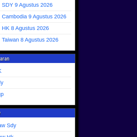
i SDY 9 Agustus 2026
i Cambodia 9 Agustus 2026
i HK 8 Agustus 2026
i Taiwan 8 Agustus 2026
uaran
K
dy
gp
w
aw Sdy