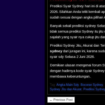
Prediksi Syair Sydney hari ini di at
2026. Silahkan Anda teliti kembali a
sudah sesuai dengan angka pilihan 
Banyak sekali prediksi sydney Selas
tidak semua prediksi Sydney itu jitu
sajalah yang syair nya cukup jitu da
Prediksi Sydney Jitu, Akurat dan Te
sydney
dari juragan ini, karena sud
syair sdy Selasa 2 Juni 2026.
Demikian ulasan mengenai forum S
dengan hadirnya kode syair Sydney 
membawa keberuntungan.
Tag:
Angka Main Sdy
,
Bocoran Sydney
,
Sydney Jitu dan Akurat
,
Prediksi Sydney
← Previous Post