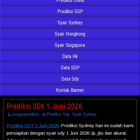
Prediksi China
Prediksi SGP
Syair Sydney
Syair Hongkong
Syair Singapore
Data Hk
Data SGP
Data Sdy
Kontak Banner
Prediksi SDY 1 Juni 2026
juraganprediksi
Prediksi Sdy
,
Syair Sydney
Prediksi SDY 1 Juni 2026
. Prediksi Sydney hari ini sudah kami
persiapkan dengan syair sdy 1 Juni 2026 Jp, jitu dan akurat.