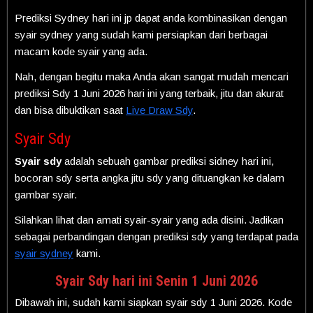
Prediksi Sydney hari ini jp dapat anda kombinasikan dengan
syair sydney yang sudah kami persiapkan dari berbagai
macam kode syair yang ada.
Nah, dengan begitu maka Anda akan sangat mudah mencari
prediksi Sdy 1 Juni 2026 hari ini yang terbaik, jitu dan akurat
dan bisa dibuktikan saat
Live Draw Sdy
.
Syair Sdy
Syair sdy
adalah sebuah gambar prediksi sidney hari ini,
bocoran sdy serta angka jitu sdy yang dituangkan ke dalam
gambar syair.
Silahkan lihat dan amati syair-syair yang ada disini. Jadikan
sebagai perbandingan dengan prediksi sdy yang terdapat pada
syair sydney
kami.
Syair Sdy hari ini
Senin 1 Juni 2026
Dibawah ini, sudah kami siapkan syair sdy 1 Juni 2026. Kode