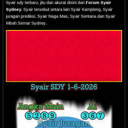
Syair sdy terbaru, jitu dan akurat disini dari
Forum Syair
Sydney
. Syair tersebut antara lain Syair Kampleng, Syair
juragan prediksi, Syair Naga Mas, Syair Sentana dan Syair
Mbah Semar Sydney.