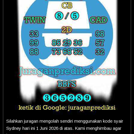
Silahkan juragan mengolah sendiri menggunakan kode syair
Sydney hari ini 1 Juni 2026 di atas. Kami menghimbau agar