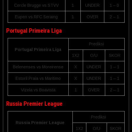
Cercle Brugge vs STVV
1
UNDER
1 – 0
Eupen vs RFC Seraing
1
OVER
2 – 1
Portugal Primeira Liga
Prediksi
Portugal Primeira Liga
1X2
O/U
SKOR
Belenenses vs Moreirense
X
UNDER
1 – 1
Estoril Praia vs Maritimo
X
UNDER
1 – 1
Vizela vs Boavista
1
OVER
2 – 1
Russia Premier League
Prediksi
Russia Premier League
1X2
O/U
SKOR