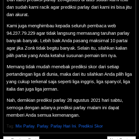
dan sudah kami racik agar prediksi parlay dari kami ini bisa jitu
dan akurat.
Kami juga menghimbau kepada seluruh pembaca web
94.237.79.229 agar tidak langsung memasang taruhan parlay
banyak-banyak. Lebih baik Anda pasang maksimal 10 partai
agar jika Zonk tidak begitu banyak. Selain itu, silahkan kalian
pilih partai yang Anda ketahui susunan pemain tim nya.
Memang tidak mudah menebak prediksi skor dari setiap
pertandingan liga di dunia, maka dari itu silahkan Anda pilih liga
yang cukup terkenal saja seperti liga inggris, liga spanyol, liga
italia dan juga liga jerman.
Nah, demikian prediksi parlay 28 agustus 2021 hari sabtu,
semoga dengan adanya prediksi parlay malam ini dapat
memberi Anda semua kemenangan.
Tag:
Mix Parlay
,
Parlay
,
Parlay Hari Ini
,
Prediksi Skor