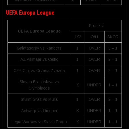
UEFA Europa League
Prediksi
UEFA Europa League
1X2
O/U
SKOR
Galatasaray vs Randers
1
OVER
3 – 1
AZ Alkmaar vs Celtic
1
OVER
2 – 1
CFR Cluj vs Crvena Zvezda
1
OVER
2 – 1
Slovan Brastislava vs
X
UNDER
1 – 1
Olympiacos
Sturm Graz vs Mura
1
OVER
2 – 1
Antwerp vs Omonia
X
UNDER
1 – 1
Legia Warsaw vs Slavia Praga
X
UNDER
1 – 1