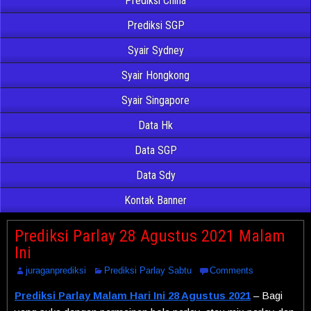
Prediksi China
Prediksi SGP
Syair Sydney
Syair Hongkong
Syair Singapore
Data Hk
Data SGP
Data Sdy
Kontak Banner
Prediksi Parlay 28 Agustus 2021 Malam
Ini
juraganprediksi
Prediksi Parlay Sabtu
Comments
Prediksi Parlay Malam Hari Ini 28 Agustus 2021
– Bagi