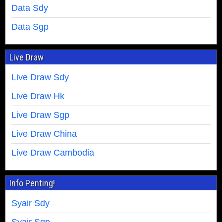
Data Sdy
Data Sgp
Live Draw
Live Draw Sdy
Live Draw Hk
Live Draw Sgp
Live Draw China
Live Draw Cambodia
Info Penting!
Syair Sdy