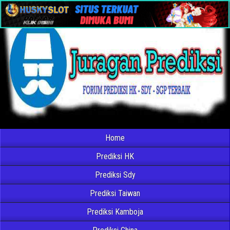
Home
Prediksi HK
Prediksi Sdy
Prediksi Taiwan
Prediksi Kamboja