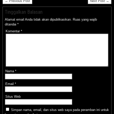
← Previous Post
Next Post →
Tinggalkan Balasan
Alamat email Anda tidak akan dipublikasikan.
Ruas yang wajib
ditandai
*
Komentar
*
Nama
*
Email
*
Situs Web
Simpan nama, email, dan situs web saya pada peramban ini untuk