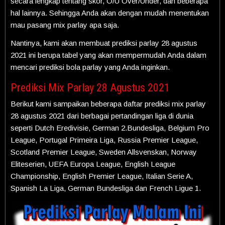
secara lengkap tentang skor, O/U Over/Under, dan beberapa
hal lainnya. Sehingga Anda akan dengan mudah menentukan
mau pasang mix parlay apa saja.
Nantinya, kami akan membuat prediksi parlay 28 agustus
2021 ini berupa tabel yang akan mempermudah Anda dalam
mencari prediksi bola parlay yang Anda inginkan.
Prediksi Mix Parlay 28 Agustus 2021
Berikut kami sampaikan beberapa daftar prediksi mix parlay
28 agustus 2021 dari berbagai pertandingan liga di dunia
seperti Dutch Eredivisie, German 2.Bundesliga, Belgium Pro
League, Portugal Primeira Liga, Russia Premier League,
Scotland Premier League, Sweden Allsvenskan, Norway
Eliteserien, UEFA Europa League, English League
Championship, English Premier League, Italian Serie A,
Spanish La Liga, German Bundesliga dan French Ligue 1.