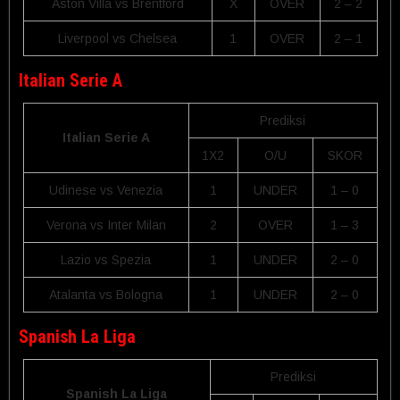
Aston Villa vs Brentford
X
OVER
2 – 2
Liverpool vs Chelsea
1
OVER
2 – 1
Italian Serie A
Prediksi
Italian Serie A
1X2
O/U
SKOR
Udinese vs Venezia
1
UNDER
1 – 0
Verona vs Inter Milan
2
OVER
1 – 3
Lazio vs Spezia
1
UNDER
2 – 0
Atalanta vs Bologna
1
UNDER
2 – 0
Spanish La Liga
Prediksi
Spanish La Liga