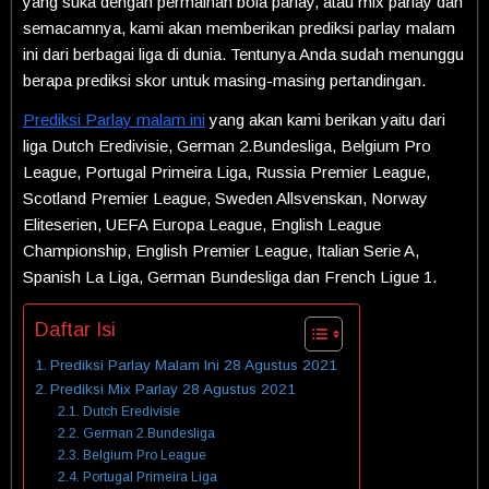
yang suka dengan permainan bola parlay, atau mix parlay dan
semacamnya, kami akan memberikan prediksi parlay malam
ini dari berbagai liga di dunia. Tentunya Anda sudah menunggu
berapa prediksi skor untuk masing-masing pertandingan.
Prediksi Parlay malam ini
yang akan kami berikan yaitu dari
liga Dutch Eredivisie, German 2.Bundesliga, Belgium Pro
League, Portugal Primeira Liga, Russia Premier League,
Scotland Premier League, Sweden Allsvenskan, Norway
Eliteserien, UEFA Europa League, English League
Championship, English Premier League, Italian Serie A,
Spanish La Liga, German Bundesliga dan French Ligue 1.
Daftar Isi
Prediksi Parlay Malam Ini 28 Agustus 2021
Prediksi Mix Parlay 28 Agustus 2021
Dutch Eredivisie
German 2.Bundesliga
Belgium Pro League
Portugal Primeira Liga