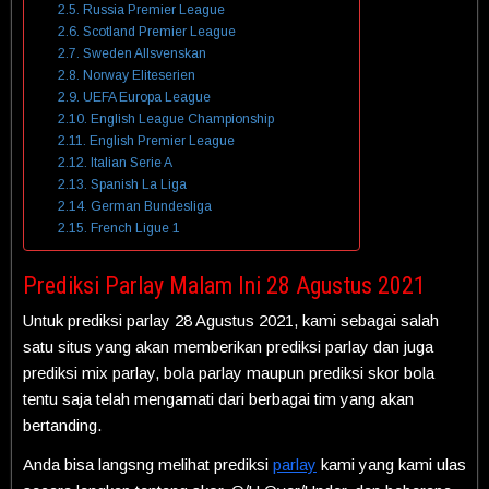
Russia Premier League
Scotland Premier League
Sweden Allsvenskan
Norway Eliteserien
UEFA Europa League
English League Championship
English Premier League
Italian Serie A
Spanish La Liga
German Bundesliga
French Ligue 1
Prediksi Parlay Malam Ini 28 Agustus 2021
Untuk prediksi parlay 28 Agustus 2021, kami sebagai salah
satu situs yang akan memberikan prediksi parlay dan juga
prediksi mix parlay, bola parlay maupun prediksi skor bola
tentu saja telah mengamati dari berbagai tim yang akan
bertanding.
Anda bisa langsng melihat prediksi
parlay
kami yang kami ulas