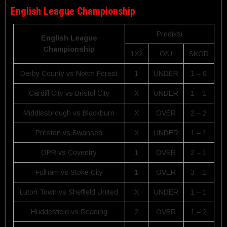
English League Championship
Prediksi
English League
Championship
1X2
O/U
SKOR
Derby County vs Nottm Forest
1
UNDER
1 – 0
Cardiff City vs Bristol City
X
UNDER
1 – 1
Middlesbrough vs Blackburn
X
OVER
2 – 2
Preston vs Swansea
X
UNDER
1 – 1
OPR vs Coventry
1
OVER
2 – 1
Fulham vs Stoke City
1
OVER
3 – 1
Luton Town vs Sheffield United
X
UNDER
1 – 1
Huddesfield vs Reading
2
OVER
1 – 2