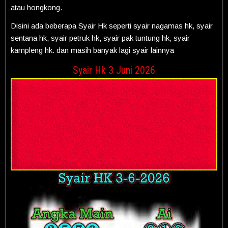
atau hongkong.
Disini ada beberapa Syair Hk seperti syair nagamas hk, syair
sentana hk, syair petruk hk, syair pak tuntung hk, syair
kampleng hk. dan masih banyak lagi syair lainnya
Syair Hk 3 Juni 2026