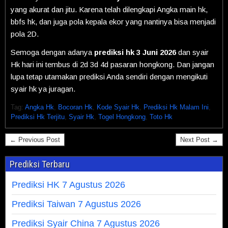
yang akurat dan jitu. Karena telah dilengkapi Angka main hk,
bbfs hk, dan juga pola kepala ekor yang nantinya bisa menjadi
pola 2D.
Semoga dengan adanya
prediksi hk 3 Juni 2026
dan syair
Hk hari ini tembus di 2d 3d 4d pasaran hongkong. Dan jangan
lupa tetap utamakan prediksi Anda sendiri dengan mengikuti
syair hk ya juragan.
Tag:
Angka Hk
,
Bocoran Hk
,
Kode Syair Hk
,
Prediksi Hk Malam Ini
,
Prediksi Hk Terjitu
,
Syair Hk
,
Togel Hongkong
,
Toto Hk
← Previous Post
Next Post →
Prediksi Terbaru
Prediksi HK 7 Agustus 2026
Prediksi Taiwan 7 Agustus 2026
Prediksi Syair China 7 Agustus 2026