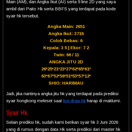
Main (AM), dan Angka Ikut (AI) serta 9 line 2D yang saya
ambil dari Paito Hk serta BBFS yang terdapat pada kode
syair hk tersebut.
Angka Main: 2651
Angka Ikut: 3716
Colok Bebas: 6
Kepala: 3 5 | Ekor: 7 2
Twin: 66 / 11
ANGKA JITU 2D
26*25*21*23*27*62*65*61*
63*67*52*56*51*53*57*12*
SHIO: HARIMAU
Jadi, jika nantinya angka jitu hk yang terdapat pada prediksi
syair hongkong meleset saat
live draw hk
harap di maklumi.
Syair Hk
Selain prediksi hk, sudah kami berikan syair hk 3 Juni 2026
yang di rumus dengan data Hk serta prediksi dari master hk