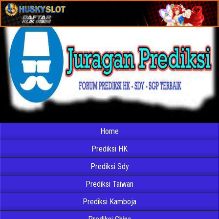
Home
Prediksi HK
Prediksi Sdy
Prediksi Taiwan
Prediksi Kamboja