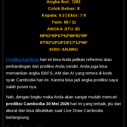
Angka Ikut: 7281
Colok Bebas: 8
Kepala: 6 2 | Ekor: 7 9
Twin: 88 / 11
ANGKA JITU 2D
68*61*69*67*62*86*81*89*
87*82*16*18*19*17*12*96*
SHIO: ANJING
Prediksi Kamboja
hari ini bisa Anda jadikan referensi atau
perbandingan dari prediksi Anda sendiri. Anda juga bisa
memainkan angka BBFS, AM dan AI yang tertera di kode
syair Cambodia hari ini. Karena bisa jadi angka prediksi saya
salah posisi nya.
Nah, dengan begitu maka Anda akan sangat mudah mencari
prediksi Cambodia 30 Mei 2026
hari ini yang terbaik, jitu dan
akurat dan bisa dibuktikan saat Live Draw Cambodia
berlangsung.